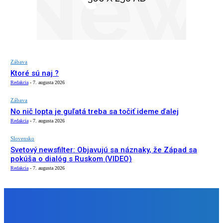
Zábava
Ktoré sú naj ?
Redakcia
-
7. augusta 2026
Zábava
No nič lopta je guľatá treba sa točiť ideme ďalej
Redakcia
-
7. augusta 2026
Slovensko
Svetový newsfilter: Objavujú sa náznaky, že Západ sa
pokúša o dialóg s Ruskom (VIDEO)
Redakcia
-
7. augusta 2026
NÁŠ VÝBER