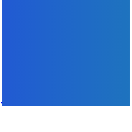
Svetový newsfilter: Objavujú sa náznaky, že Západ sa
pokúša o dialóg s Ruskom (VIDEO)
Redakcia
-
7. augusta 2026
POPULÁRNE
Zábava
9070
Slovensko
6680
MMA
6261
Ekonomika
976
Nezaradené
891
Zahraničie
355
Magazín
70
Bývanie
63
DNESKY