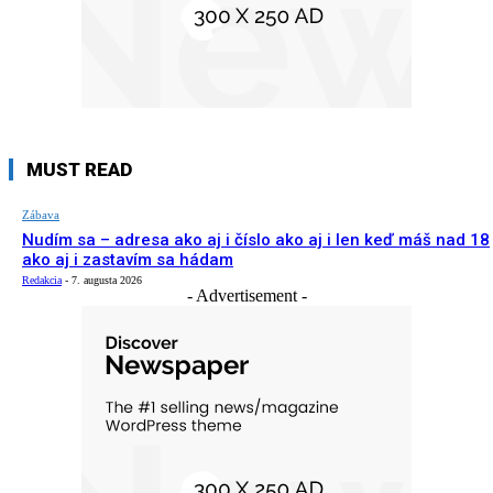
MUST READ
Zábava
Nudím sa – adresa ako aj i číslo ako aj i len keď máš nad 18
ako aj i zastavím sa hádam
Redakcia
-
7. augusta 2026
- Advertisement -