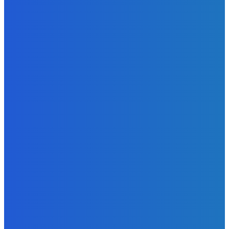
Zábava
Ktoré sú naj ?
Redakcia
-
7. augusta 2026
Zábava
No nič lopta je guľatá treba sa točiť ideme ďalej
Redakcia
-
7. augusta 2026
Slovensko
Svetový newsfilter: Objavujú sa náznaky, že Západ sa
pokúša o dialóg s Ruskom (VIDEO)
Redakcia
-
7. augusta 2026
BUDE VÁS ZAUJÍMAŤ
Zábava
Ktoré sú naj ?
Redakcia
-
7. augusta 2026
Zábava
No nič lopta je guľatá treba sa točiť ideme ďalej
Redakcia
-
7. augusta 2026
Slovensko