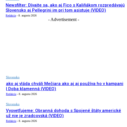
Newsfilter: Dívajte sa, ako aj Fico s Kaliňákom rozpredávajú
Slovensko aj Pellegrini im pri tom asistuje (VIDEO)
Redakcia
-
8. augusta 2026
- Advertisement -
Slovensko
ako aj vláda chváli Mečiara ako aj aj používa ho v kampani
| Doba klamenná (VIDEO)
Redakcia
-
8. augusta 2026
Slovensko
Vysvetľujeme: Obranná dohoda s Spojené štáty americké
už nie je zradcovská (VIDEO)
Redakcia
-
8. augusta 2026