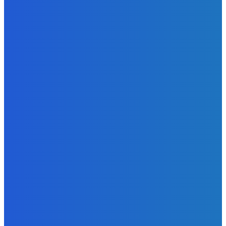
Redakcia
-
8. augusta 2026
BUDE VÁS ZAUJÍMAŤ
Slovensko
ako aj vláda chváli Mečiara ako aj aj používa ho v kampani
| Doba klamenná (VIDEO)
Redakcia
-
8. augusta 2026
Slovensko
Vysvetľujeme: Obranná dohoda s Spojené štáty americké
už nie je zradcovská (VIDEO)
Redakcia
-
8. augusta 2026
Zábava
Prečo GRAPE nikdy nezavolá KANYEHO WESTA? (Pravda
alebo Mýtus)
Redakcia
-
8. augusta 2026
POPULÁRNE
Zábava
9078
Slovensko
6688
MMA
6261
Ekonomika
976