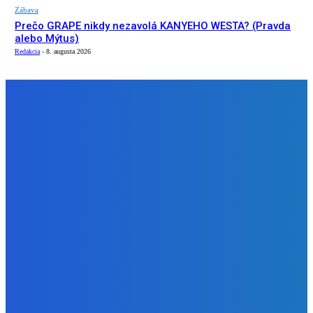
Zábava
Prečo GRAPE nikdy nezavolá KANYEHO WESTA? (Pravda
alebo Mýtus)
Redakcia
-
8. augusta 2026
NÁŠ VÝBER
Slovensko
ako aj vláda chváli Mečiara ako aj aj používa ho v kampani
| Doba klamenná (VIDEO)
Redakcia
-
8. augusta 2026
Slovensko
Vysvetľujeme: Obranná dohoda s Spojené štáty americké
už nie je zradcovská (VIDEO)
Redakcia
-
8. augusta 2026
Zábava
Prečo GRAPE nikdy nezavolá KANYEHO WESTA? (Pravda
alebo Mýtus)