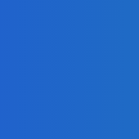
presahujúci priemerné veličiny kšeft (VIDEO)
 ⭐️😍♥️🍕