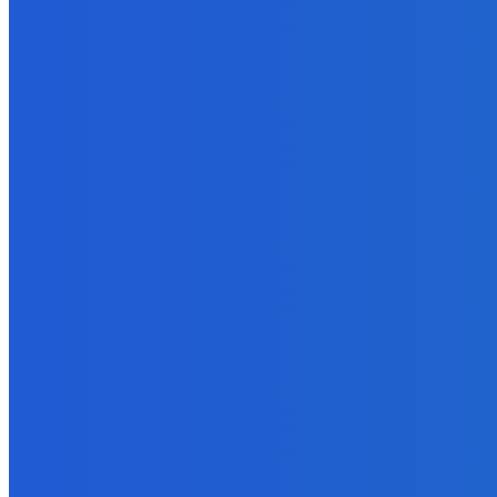
fakt zrobim pre pozornosť všetko 😭😭😭
5. augusta 2026
BUDE VÁS ZAUJÍMAŤ
Slovensko
Ekonomický newsfilter: Vláda vidí v obnove závlah šancu na ďalší 
5. augusta 2026
Zábava
Toľkokrát nás za tie roky skritizoval že pochvala chutí jak Michelin
5. augusta 2026
Zábava
fakt zrobim pre pozornosť všetko 😭😭😭
5. augusta 2026
POPULÁRNE
Zábava
9055
Slovensko
6672
MMA
6261
Ekonomika
976
Nezaradené
891