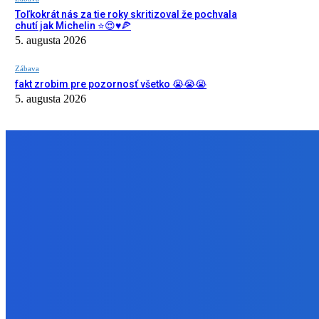
Toľkokrát nás za tie roky skritizoval že pochvala
chutí jak Michelin ⭐️😍♥️🍕
5. augusta 2026
Zábava
fakt zrobim pre pozornosť všetko 😭😭😭
5. augusta 2026
NÁŠ VÝBER
Slovensko
Ekonomický newsfilter: Vláda vidí v obnove závlah šancu na ďalší 
5. augusta 2026
Zábava
Toľkokrát nás za tie roky skritizoval že pochvala chutí jak Michelin
5. augusta 2026
Zábava