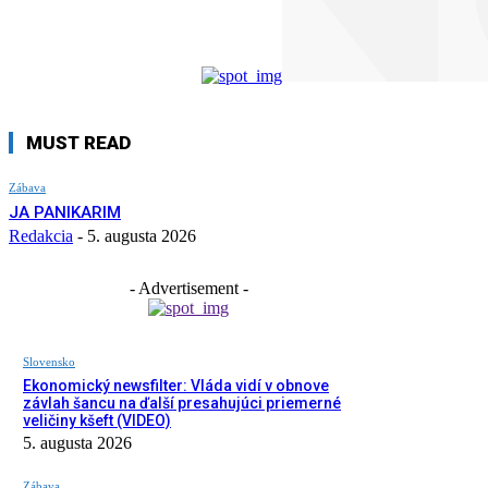
MUST READ
Zábava
JA PANIKARIM
Redakcia
-
5. augusta 2026
- Advertisement -
Slovensko
Ekonomický newsfilter: Vláda vidí v obnove
závlah šancu na ďalší presahujúci priemerné
veličiny kšeft (VIDEO)
5. augusta 2026
Zábava