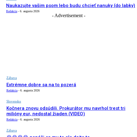
Naukazujte vašim psom lebo budu chcieť nanuky (do labky)
Redakcia
-
6. augusta 2026
- Advertisement -
Zábava
Extrémne dobre sa na to pozerá
Redakcia
-
6. augusta 2026
Slovensko
Kočnera znovu odsúdili. Prokurátor mu navrhol trest tri
milióny eur, nedostal žiaden (VIDEO)
Redakcia
-
6. augusta 2026
Zábava