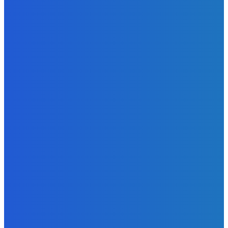
Redakcia
-
6. augusta 2026
Slovensko
Kočnera znovu odsúdili. Prokurátor mu navrhol trest tri
milióny eur, nedostal žiaden (VIDEO)
Redakcia
-
6. augusta 2026
Zábava
😭😭😭😭 nepáči sa mu to ale dajte to
Redakcia
-
6. augusta 2026
POPULÁRNE
Zábava
9059
Slovensko
6675
MMA
6261
Ekonomika
976
Nezaradené
891
Zahraničie
355
Magazín
70
Bývanie
63