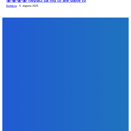
😭😭😭😭 nepáči sa mu to ale dajte to
Redakcia
-
6. augusta 2026
NÁŠ VÝBER
Zábava
Extrémne dobre sa na to pozerá
Redakcia
-
6. augusta 2026
Slovensko
Kočnera znovu odsúdili. Prokurátor mu navrhol trest tri
milióny eur, nedostal žiaden (VIDEO)
Redakcia
-
6. augusta 2026
Zábava
😭😭😭😭 nepáči sa mu to ale dajte to
Redakcia
-
6. augusta 2026
BUDE VÁS ZAUJÍMAŤ
Zábava
Extrémne dobre sa na to pozerá