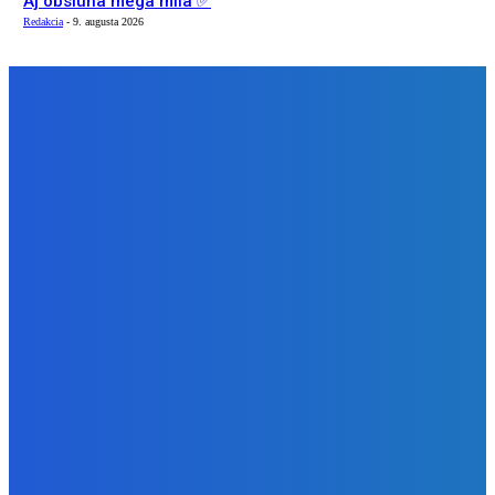
Aj obsluha mega mila ✅
Redakcia
-
9. augusta 2026
NÁŠ VÝBER
Zábava
Ak si policajt nič ti nepredáme 🤣🤣🤣
Redakcia
-
9. augusta 2026
Slovensko
Newsfilter: Indov zbijeme, ale ruská špionáž je vítaná
(VIDEO)
Redakcia
-
9. augusta 2026
Zábava
Aj obsluha mega mila ✅
Redakcia
-
9. augusta 2026
BUDE VÁS ZAUJÍMAŤ
Zábava
Ak si policajt nič ti nepredáme 🤣🤣🤣