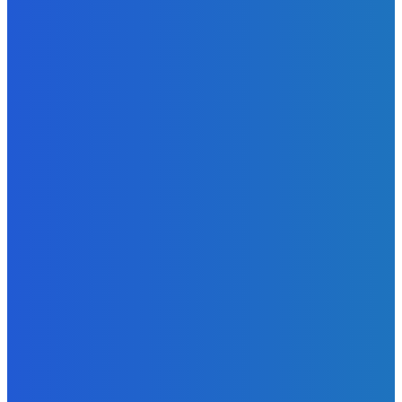
Redakcia
-
9. augusta 2026
Slovensko
Newsfilter: Indov zbijeme, ale ruská špionáž je vítaná
(VIDEO)
Redakcia
-
9. augusta 2026
Zábava
Aj obsluha mega mila ✅
Redakcia
-
9. augusta 2026
POPULÁRNE
Zábava
9081
Slovensko
6689
MMA
6261
Ekonomika
976
Nezaradené
891
Zahraničie
355
Magazín
70
Bývanie
63