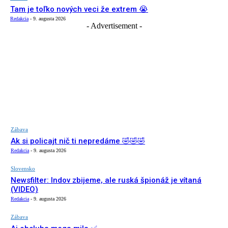
Tam je toľko nových veci že extrem 😭
Redakcia
-
9. augusta 2026
- Advertisement -
Zábava
Ak si policajt nič ti nepredáme 🤣🤣🤣
Redakcia
-
9. augusta 2026
Slovensko
Newsfilter: Indov zbijeme, ale ruská špionáž je vítaná
(VIDEO)
Redakcia
-
9. augusta 2026
Zábava