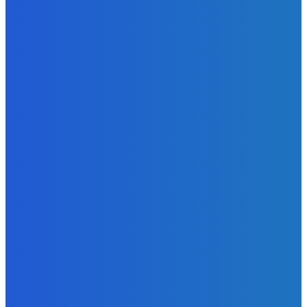
Strašne dobrá hra ale mohli by tam pridať nejaké módy
Redakcia
-
9. augusta 2026
Slovensko
Bývalý šéf NAKA Daňko: Máme informácie, kde Šutaj Eštok
v Dubaji býval plus kto mu to zaplatil (VIDEO)
Redakcia
-
9. augusta 2026
Zábava
Najhoršie futbalové video incoming 🤝🤝🤝
Redakcia
-
9. augusta 2026
POPULÁRNE
Zábava
9084
Slovensko
6690
MMA
6261
Ekonomika
976
Nezaradené
891
Zahraničie
355
Magazín
70
Bývanie
63