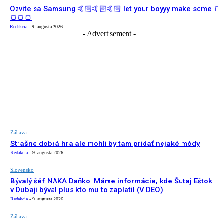
Ozvite sa Samsung 🤙🏻🤙🏻🤙🏻 let your boyyy make some 
🍞🍞🍞
Redakcia
-
9. augusta 2026
- Advertisement -
Zábava
Strašne dobrá hra ale mohli by tam pridať nejaké módy
Redakcia
-
9. augusta 2026
Slovensko
Bývalý šéf NAKA Daňko: Máme informácie, kde Šutaj Eštok
v Dubaji býval plus kto mu to zaplatil (VIDEO)
Redakcia
-
9. augusta 2026
Zábava