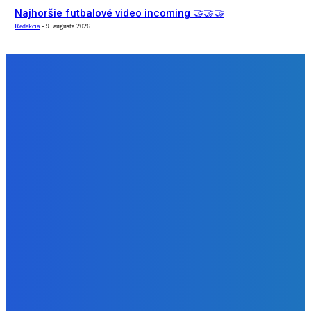
Najhoršie futbalové video incoming 🤝🤝🤝
Redakcia
-
9. augusta 2026
NÁŠ VÝBER
Zábava
Strašne dobrá hra ale mohli by tam pridať nejaké módy
Redakcia
-
9. augusta 2026
Slovensko
Bývalý šéf NAKA Daňko: Máme informácie, kde Šutaj Eštok
v Dubaji býval plus kto mu to zaplatil (VIDEO)
Redakcia
-
9. augusta 2026
Zábava
Najhoršie futbalové video incoming 🤝🤝🤝
Redakcia
-
9. augusta 2026
BUDE VÁS ZAUJÍMAŤ
Zábava