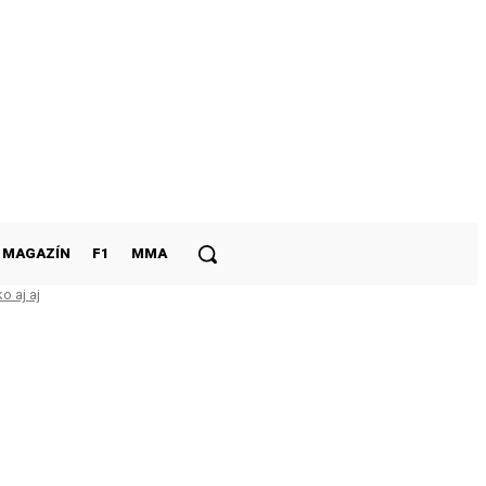
MAGAZÍN
F1
MMA
o aj aj