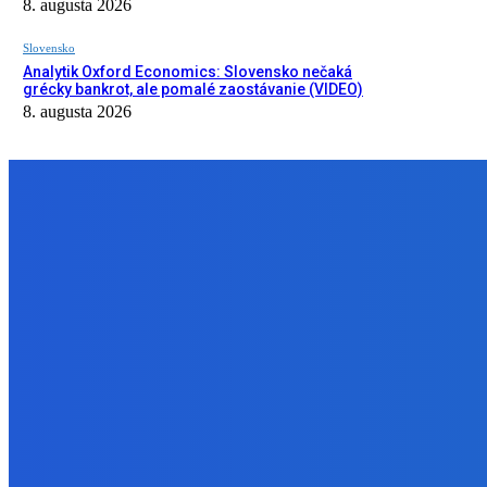
8. augusta 2026
Slovensko
Analytik Oxford Economics: Slovensko nečaká
grécky bankrot, ale pomalé zaostávanie (VIDEO)
8. augusta 2026
NÁŠ VÝBER
Slovensko
Martin M. Šimečka: Podstatou tohto štátu je už len buzerovať obč
8. augusta 2026
Zábava
AKÉ SÚ ŠANCE ?????
8. augusta 2026
Slovensko
Analytik Oxford Economics: Slovensko nečaká grécky bankrot, al