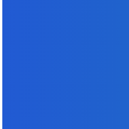
8. augusta 2026
BUDE VÁS ZAUJÍMAŤ
Slovensko
Martin M. Šimečka: Podstatou tohto štátu je už len buzerovať obč
8. augusta 2026
Zábava
AKÉ SÚ ŠANCE ?????
8. augusta 2026
Slovensko
Analytik Oxford Economics: Slovensko nečaká grécky bankrot, al
8. augusta 2026
POPULÁRNE
Zábava
9073
Slovensko
6683
MMA
6261
Ekonomika
976
Nezaradené
891
Zahraničie
355