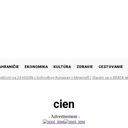
AHRANIČIE
EKONOMIKA
KULTÚRA
ZDRAVIE
CESTOVANIE
odičom na 24 HODÍN v Schoolboy Runaway v Minecraft ( Starám sa o BRATA ak
)
cien
- Advertisement -