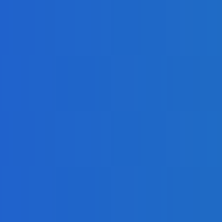
anov (VIDEO)
e pomalé zaostávanie (VIDEO)