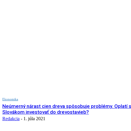
Ekonomika
Neúmerný nárast cien dreva spôsobuje problémy. Oplatí 
Slovákom investovať do drevostavieb?
Redakcia
-
1. júla 2021