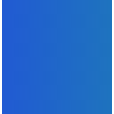
Nudím sa – adresa ako aj i číslo ako aj i len keď máš nad
18 ako aj i zastavím sa hádam
Redakcia
-
7. augusta 2026
Zábava
Ktoré sú naj ?
Redakcia
-
7. augusta 2026
Zábava
No nič lopta je guľatá treba sa točiť ideme ďalej
Redakcia
-
7. augusta 2026
POPULÁRNE
Zábava
9070
Slovensko
6681
MMA
6261
Ekonomika
976
Nezaradené
891
Zahraničie
355
Magazín
70
Bývanie
63