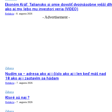
Ekonóm Kráľ: Taliansko si smie dovoliť dvojnásobne vyšší dl
ako aj my, lebo mu investori veria (VIDEO)
Redakcia
-
8. augusta 2026
- Advertisement -
Zábava
Nudím sa – adresa ako aj i číslo ako aj i len keď máš nad
18 ako aj i zastavím sa hádam
Redakcia
-
7. augusta 2026
Zábava
Ktoré sú naj ?
Redakcia
-
7. augusta 2026
Zábava