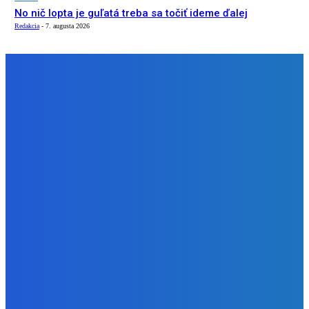
No nič lopta je guľatá treba sa točiť ideme ďalej
Redakcia
-
7. augusta 2026
NÁŠ VÝBER
Zábava
Nudím sa – adresa ako aj i číslo ako aj i len keď máš nad
18 ako aj i zastavím sa hádam
Redakcia
-
7. augusta 2026
Zábava
Ktoré sú naj ?
Redakcia
-
7. augusta 2026
Zábava
No nič lopta je guľatá treba sa točiť ideme ďalej
Redakcia
-
7. augusta 2026
BUDE VÁS ZAUJÍMAŤ
Zábava