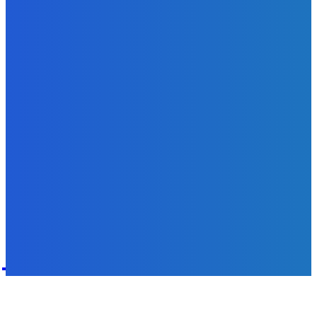
Redakcia
-
5. augusta 2026
Zábava
fakt zrobim pre pozornosť všetko 😭😭😭
Redakcia
-
5. augusta 2026
POPULÁRNE
Zábava
9055
Slovensko
6672
MMA
6261
Ekonomika
976
Nezaradené
891
Zahraničie
355
Magazín
70
Bývanie
63
DNESKY