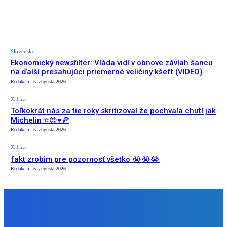
Slovensko
Ekonomický newsfilter: Vláda vidí v obnove závlah šancu
na ďalší presahujúci priemerné veličiny kšeft (VIDEO)
Redakcia
-
5. augusta 2026
Zábava
Toľkokrát nás za tie roky skritizoval že pochvala chutí jak
Michelin ⭐️😍♥️🍕
Redakcia
-
5. augusta 2026
Zábava
fakt zrobim pre pozornosť všetko 😭😭😭
Redakcia
-
5. augusta 2026
NÁŠ VÝBER