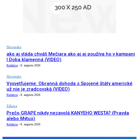
Slovensko
ako aj vláda chváli Mečiara ako aj aj používa ho v kampani
| Doba klamenná (VIDEO)
Redakcia
-
8. augusta 2026
Slovensko
Vysvetľujeme: Obranná dohoda s Spojené štáty americké
už nie je zradcovská (VIDEO)
Redakcia
-
8. augusta 2026
Zábava
Prečo GRAPE nikdy nezavolá KANYEHO WESTA? (Pravda
alebo Mýtus)
Redakcia
-
8. augusta 2026