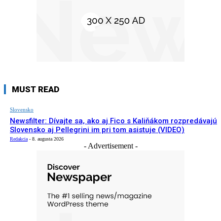
MUST READ
Slovensko
Newsfilter: Dívajte sa, ako aj Fico s Kaliňákom rozpredávajú
Slovensko aj Pellegrini im pri tom asistuje (VIDEO)
Redakcia
-
8. augusta 2026
- Advertisement -