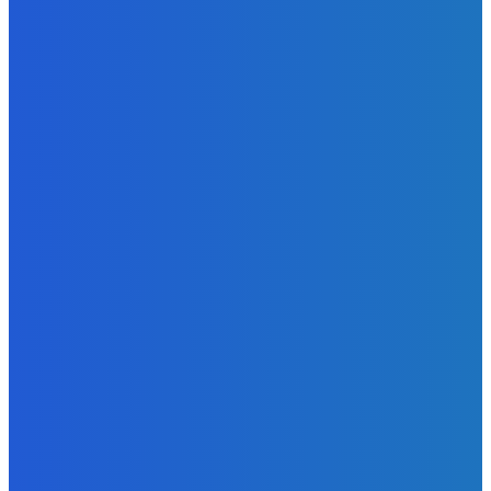
Slovensko
Vysvetľujeme: Obranná dohoda s Spojené štáty americké
už nie je zradcovská (VIDEO)
Redakcia
-
8. augusta 2026
Zábava
Prečo GRAPE nikdy nezavolá KANYEHO WESTA? (Pravda
alebo Mýtus)
Redakcia
-
8. augusta 2026
POPULÁRNE
Zábava
9078
Slovensko
6688
MMA
6261
Ekonomika
976
Nezaradené
891
Zahraničie
355
Magazín
70
Bývanie
63