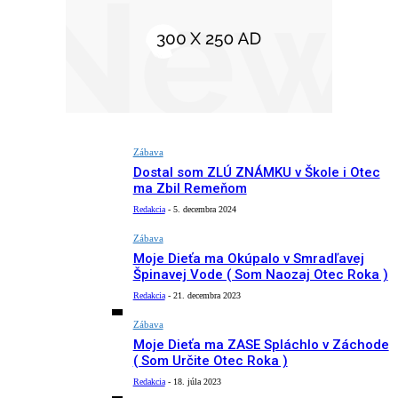
Zábava
Dostal som ZLÚ ZNÁMKU v Škole i Otec
ma Zbil Remeňom
Redakcia
-
5. decembra 2024
Zábava
Moje Dieťa ma Okúpalo v Smradľavej
Špinavej Vode ( Som Naozaj Otec Roka )
Redakcia
-
21. decembra 2023
Zábava
Moje Dieťa ma ZASE Spláchlo v Záchode
( Som Určite Otec Roka )
Redakcia
-
18. júla 2023