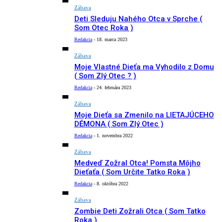
Zábava
Deti Sleduju Nahého Otca v Sprche (
Som Otec Roka )
Redakcia
-
18. marca 2023
Zábava
Moje Vlastné Dieťa ma Vyhodilo z Domu
( Som Zlý Otec ? )
Redakcia
-
24. februára 2023
Zábava
Moje Dieťa sa Zmenilo na LIETAJÚCEHO
DÉMONA ( Som Zlý Otec )
Redakcia
-
1. novembra 2022
Zábava
Medveď Zožral Otca! Pomsta Môjho
Dieťaťa ( Som Určite Tatko Roka )
Redakcia
-
8. októbra 2022
Zábava
Zombie Deti Zožrali Otca ( Som Tatko
Roka )