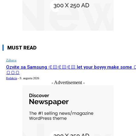
MUST READ
Zábava
Ozvite sa Samsung 🤙🏻🤙🏻🤙🏻 let your boyyy make some 
🍞🍞🍞
Redakcia
-
9. augusta 2026
- Advertisement -