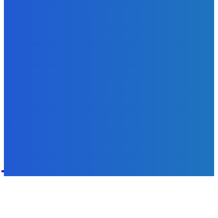
Zábava
Najhoršie futbalové video incoming 🤝🤝🤝
Redakcia
-
9. augusta 2026
POPULÁRNE
Zábava
9084
Slovensko
6690
MMA
6261
Ekonomika
976
Nezaradené
891
Zahraničie
355
Magazín
70
Bývanie
63
DNESKY