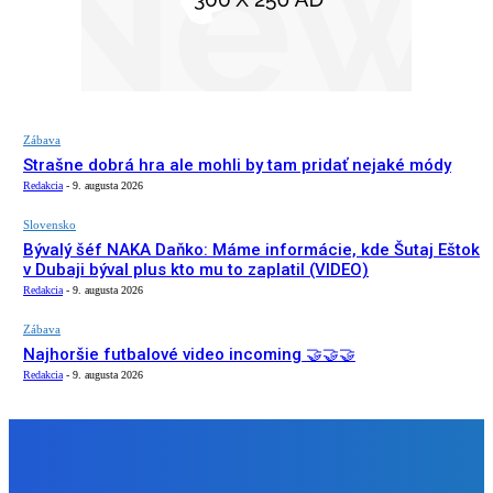
Zábava
Strašne dobrá hra ale mohli by tam pridať nejaké módy
Redakcia
-
9. augusta 2026
Slovensko
Bývalý šéf NAKA Daňko: Máme informácie, kde Šutaj Eštok
v Dubaji býval plus kto mu to zaplatil (VIDEO)
Redakcia
-
9. augusta 2026
Zábava
Najhoršie futbalové video incoming 🤝🤝🤝
Redakcia
-
9. augusta 2026
NÁŠ VÝBER