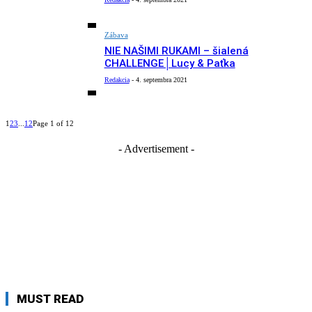
Zábava
NIE NAŠIMI RUKAMI – šialená
CHALLENGE│Lucy & Paťka
Redakcia
-
4. septembra 2021
1
2
3
...
12
Page 1 of 12
- Advertisement -
MUST READ