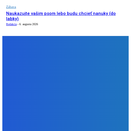
Zábava
Naukazujte vašim psom lebo budu chcieť nanuky (do
labky)
Redakcia
-
6. augusta 2026
NÁŠ VÝBER
Zábava
Dokedy to musím mať ?????
Redakcia
-
7. augusta 2026
Zábava
OBJAVILI sme TAJNÉ ANOMÁLIE v Zvieracej Nemocnici v
Robloxe
Redakcia
-
7. augusta 2026
Zábava
Naukazujte vašim psom lebo budu chcieť nanuky (do
labky)