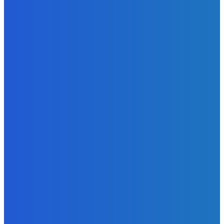
Redakcia
-
6. augusta 2026
BUDE VÁS ZAUJÍMAŤ
Zábava
Dokedy to musím mať ?????
Redakcia
-
7. augusta 2026
Zábava
OBJAVILI sme TAJNÉ ANOMÁLIE v Zvieracej Nemocnici v
Robloxe
Redakcia
-
7. augusta 2026
Zábava
Naukazujte vašim psom lebo budu chcieť nanuky (do
labky)
Redakcia
-
6. augusta 2026
POPULÁRNE
Zábava
9061
Slovensko
6676
MMA
6261
Ekonomika
976
Nezaradené
891