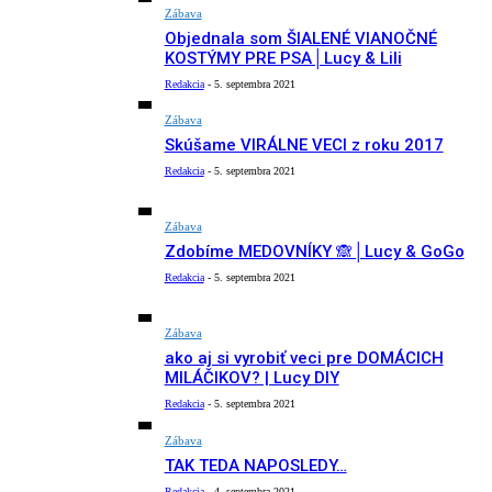
Zábava
Objednala som ŠIALENÉ VIANOČNÉ
KOSTÝMY PRE PSA│Lucy & Lili
Redakcia
-
5. septembra 2021
Zábava
Skúšame VIRÁLNE VECI z roku 2017
Redakcia
-
5. septembra 2021
Zábava
Zdobíme MEDOVNÍKY 🙈│Lucy & GoGo
Redakcia
-
5. septembra 2021
Zábava
ako aj si vyrobiť veci pre DOMÁCICH
MILÁČIKOV? | Lucy DIY
Redakcia
-
5. septembra 2021
Zábava
TAK TEDA NAPOSLEDY…
Redakcia
-
4. septembra 2021