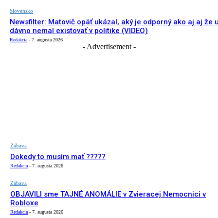
Slovensko
Newsfilter: Matovič opäť ukázal, aký je odporný ako aj aj že 
dávno nemal existovať v politike (VIDEO)
Redakcia
-
7. augusta 2026
- Advertisement -
Zábava
Dokedy to musím mať ?????
Redakcia
-
7. augusta 2026
Zábava
OBJAVILI sme TAJNÉ ANOMÁLIE v Zvieracej Nemocnici v
Robloxe
Redakcia
-
7. augusta 2026