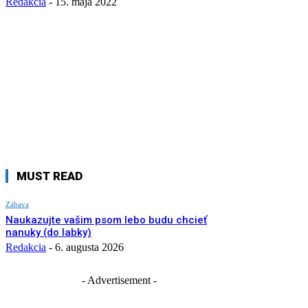
Redakcia
-
15. mája 2022
MUST READ
Zábava
Naukazujte vašim psom lebo budu chcieť
nanuky (do labky)
Redakcia
-
6. augusta 2026
- Advertisement -