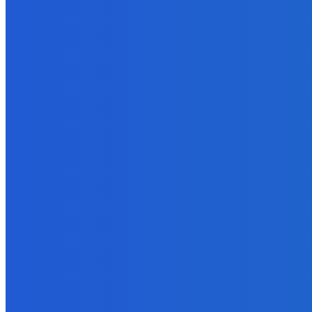
NÁŠ VÝBER
Zábava
Extrémne dobre sa na to pozerá
6. augusta 2026
Slovensko
Kočnera znovu odsúdili. Prokurátor mu navrhol trest tri milióny e
6. augusta 2026
Zábava
😭😭😭😭 nepáči sa mu to ale dajte to
6. augusta 2026
BUDE VÁS ZAUJÍMAŤ
Zábava
Extrémne dobre sa na to pozerá
6. augusta 2026
Slovensko
Kočnera znovu odsúdili. Prokurátor mu navrhol trest tri milióny e