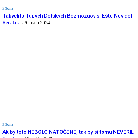
Zábava
Takýchto Tupých Detských Bezmozgov si Ešte Nevidel
Redakcia
-
9. mája 2024
Zábava
Ak by toto NEBOLO NATOČENÉ, tak by si tomu NEVERIL