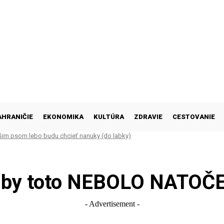
AHRANIČIE
EKONOMIKA
KULTÚRA
ZDRAVIE
CESTOVANIE
šim psom lebo budu chcieť nanuky (do labky)
 by toto NEBOLO NATOČ
- Advertisement -