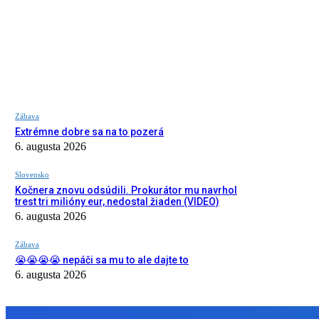
Zábava
Extrémne dobre sa na to pozerá
6. augusta 2026
Slovensko
Kočnera znovu odsúdili. Prokurátor mu navrhol
trest tri milióny eur, nedostal žiaden (VIDEO)
6. augusta 2026
Zábava
😭😭😭😭 nepáči sa mu to ale dajte to
6. augusta 2026