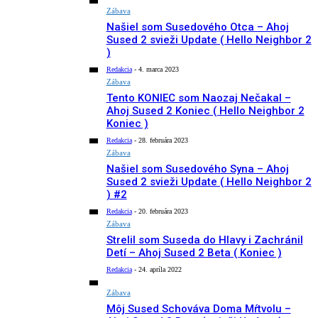
Zábava
Našiel som Susedového Otca – Ahoj
Sused 2 svieži Update ( Hello Neighbor 2
)
Redakcia
-
4. marca 2023
Zábava
Tento KONIEC som Naozaj Nečakal –
Ahoj Sused 2 Koniec ( Hello Neighbor 2
Koniec )
Redakcia
-
28. februára 2023
Zábava
Našiel som Susedového Syna – Ahoj
Sused 2 svieži Update ( Hello Neighbor 2
) #2
Redakcia
-
20. februára 2023
Zábava
Strelil som Suseda do Hlavy i Zachránil
Detí – Ahoj Sused 2 Beta ( Koniec )
Redakcia
-
24. apríla 2022
Zábava
Môj Sused Schováva Doma Mŕtvolu –