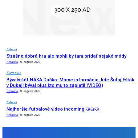
Zábava
Strašne dobrá hra ale mohli by tam pridať nejaké módy
Redakcia
-
9. augusta 2026
Slovensko
Bývalý šéf NAKA Daňko: Máme informácie, kde Šutaj Eštok
v Dubaji býval plus kto mu to zaplatil (VIDEO)
Redakcia
-
9. augusta 2026
Zábava
Najhoršie futbalové video incoming 🤝🤝🤝
Redakcia
-
9. augusta 2026