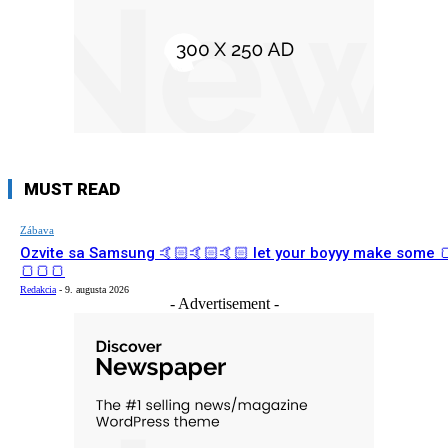
MUST READ
Zábava
Ozvite sa Samsung 🤙🏻🤙🏻🤙🏻 let your boyyy make some 
🍞🍞🍞
Redakcia
-
9. augusta 2026
- Advertisement -