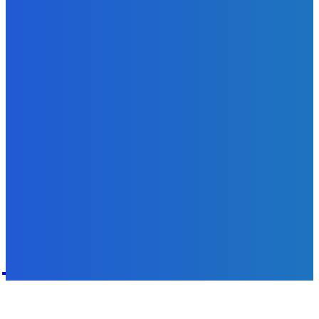
Redakcia
-
9. augusta 2026
Zábava
Najhoršie futbalové video incoming 🤝🤝🤝
Redakcia
-
9. augusta 2026
POPULÁRNE
Zábava
9084
Slovensko
6690
MMA
6261
Ekonomika
976
Nezaradené
891
Zahraničie
355
Magazín
70
Bývanie
63
DNESKY