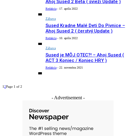
Ahoj Sused 2 Beta ( svieži Update )
Redakcia
-
17. apríla 2022
Zábava
Sused Kradne Malé Deti Do Pivnice –
Ahoj Sused 2 ( čerstvý Update )
Redakcia
-
10. apríla 2022
Zábava
Sused je MÔJ OTEC?! – Ahoj Sused (
ACT 3 Koniec / Koniec HRY )
Redakcia
-
22. novembra 2021
1
2
Page 1 of 2
- Advertisement -