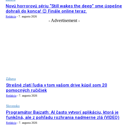
Novú horrorovú sériu “Still wakes the deep” sme úspešne
dohrali do konca! 😊 Finále online teraz.
Redakcia
-
7. augusta 2026
- Advertisement -
Zábava
Strešné zlatí ľudia v tom vašom drive kúpil som 20
pomocných ručičiek
Redakcia
-
7. augusta 2026
Slovensko
Programátor Bajzath: AI často vytvorí aplikáciu, ktorá je
funkčná, ale z pohľadu rozhrania nadmerne zlá (VIDEO)
Redakcia
-
7. augusta 2026