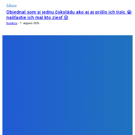
Zábava
Objednal som si jednu čokoládu ako aj aj prišlo ich tisíc 😭
našťastie ich mal kto zjesť 😅
Redakcia
-
7. augusta 2026
NÁŠ VÝBER
Zábava
Strešné zlatí ľudia v tom vašom drive kúpil som 20
pomocných ručičiek
Redakcia
-
7. augusta 2026
Slovensko
Programátor Bajzath: AI často vytvorí aplikáciu, ktorá je
funkčná, ale z pohľadu rozhrania nadmerne zlá (VIDEO)
Redakcia
-
7. augusta 2026
Zábava
Objednal som si jednu čokoládu ako aj aj prišlo ich tisíc 😭
našťastie ich mal kto zjesť 😅