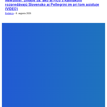
Newsfilter: Dívajte sa, ako aj Fico s Kaliňákom
rozpredávajú Slovensko aj Pellegrini im pri tom asistuje
(VIDEO)
Redakcia
-
8. augusta 2026
NÁŠ VÝBER
Slovensko
Newsfilter: Indov zbijeme, ale ruská špionáž je vítaná
(VIDEO)
Redakcia
-
9. augusta 2026
Zábava
Aj obsluha mega mila ✅
Redakcia
-
9. augusta 2026
Slovensko
Newsfilter: Dívajte sa, ako aj Fico s Kaliňákom
rozpredávajú Slovensko aj Pellegrini im pri tom asistuje
(VIDEO)
Redakcia
-
8. augusta 2026