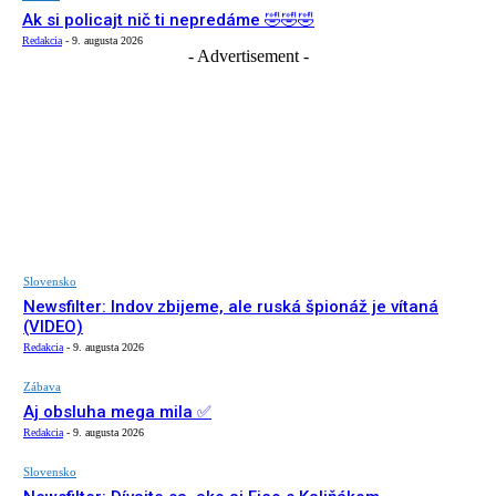
Ak si policajt nič ti nepredáme 🤣🤣🤣
Redakcia
-
9. augusta 2026
- Advertisement -
Slovensko
Newsfilter: Indov zbijeme, ale ruská špionáž je vítaná
(VIDEO)
Redakcia
-
9. augusta 2026
Zábava
Aj obsluha mega mila ✅
Redakcia
-
9. augusta 2026
Slovensko