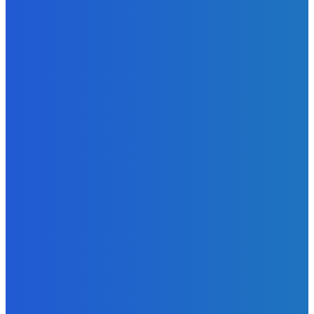
BUDE VÁS ZAUJÍMAŤ
Slovensko
Newsfilter: Indov zbijeme, ale ruská špionáž je vítaná
(VIDEO)
Redakcia
-
9. augusta 2026
Zábava
Aj obsluha mega mila ✅
Redakcia
-
9. augusta 2026
Slovensko
Newsfilter: Dívajte sa, ako aj Fico s Kaliňákom
rozpredávajú Slovensko aj Pellegrini im pri tom asistuje
(VIDEO)
Redakcia
-
8. augusta 2026
POPULÁRNE
Zábava
9080
Slovensko
6689
MMA
6261
Ekonomika
976
Nezaradené
891