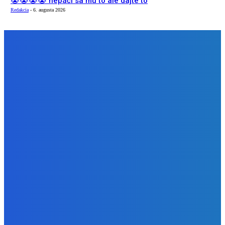
😭😭😭😭 nepáči sa mu to ale dajte to
Redakcia
-
6. augusta 2026
NÁŠ VÝBER
Zábava
Extrémne dobre sa na to pozerá
Redakcia
-
6. augusta 2026
Slovensko
Kočnera znovu odsúdili. Prokurátor mu navrhol trest tri
milióny eur, nedostal žiaden (VIDEO)
Redakcia
-
6. augusta 2026
Zábava
😭😭😭😭 nepáči sa mu to ale dajte to
Redakcia
-
6. augusta 2026
BUDE VÁS ZAUJÍMAŤ
Zábava
Extrémne dobre sa na to pozerá