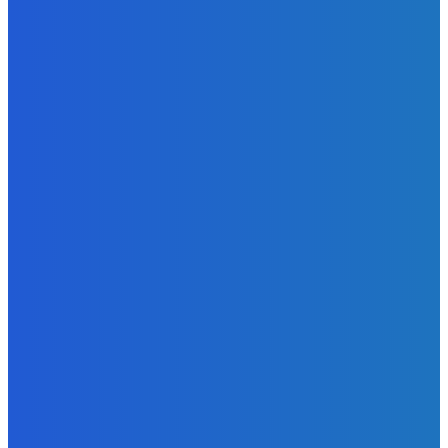
Redakcia
-
6. augusta 2026
Slovensko
Kočnera znovu odsúdili. Prokurátor mu navrhol trest tri
milióny eur, nedostal žiaden (VIDEO)
Redakcia
-
6. augusta 2026
Zábava
😭😭😭😭 nepáči sa mu to ale dajte to
Redakcia
-
6. augusta 2026
POPULÁRNE
Zábava
9059
Slovensko
6675
MMA
6261
Ekonomika
976
Nezaradené
891
Zahraničie
355
Magazín
70
Bývanie
63