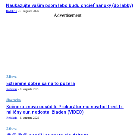
Naukazujte vašim psom lebo budu chcieť nanuky (do labky)
Redakcia
-
6. augusta 2026
- Advertisement -
Zábava
Extrémne dobre sa na to pozerá
Redakcia
-
6. augusta 2026
Slovensko
Kočnera znovu odsúdili. Prokurátor mu navrhol trest tri
milióny eur, nedostal žiaden (VIDEO)
Redakcia
-
6. augusta 2026
Zábava