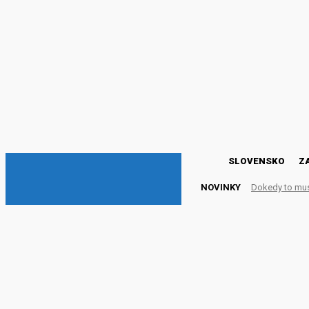
DNESKY
SLOVENSKO
Z
NOVINKY
Dokedy to mu
Skupina G20 rokuje o za
iniciatívu podporilo 131 