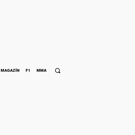
MAGAZÍN
F1
MMA
ej dane,