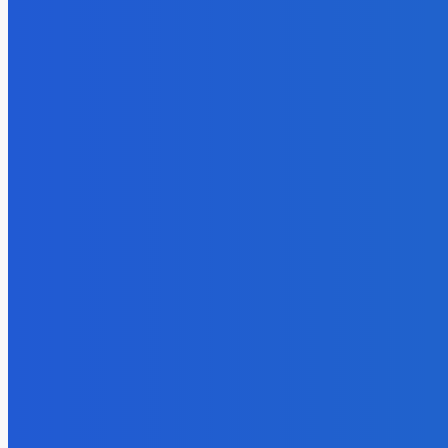
BUDE VÁS ZAUJÍMAŤ
Zábava
OBJAVILI sme TAJNÉ ANOMÁLIE v Zvieracej Nemocnici v Robloxe
7. augusta 2026
Zábava
Naukazujte vašim psom lebo budu chcieť nanuky (do labky)
6. augusta 2026
Zábava
Extrémne dobre sa na to pozerá
6. augusta 2026
POPULÁRNE
Zábava
9061
Slovensko
6675
MMA
6261
Ekonomika
976
Nezaradené
891
Zahraničie
355