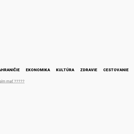
AHRANIČIE
EKONOMIKA
KULTÚRA
ZDRAVIE
CESTOVANIE
sím mať ?????
vedení globálnej minimáln
krajín