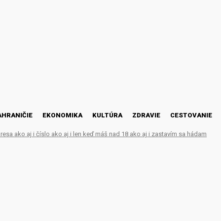
AHRANIČIE
EKONOMIKA
KULTÚRA
ZDRAVIE
CESTOVANIE
esa ako aj i číslo ako aj i len keď máš nad 18 ako aj i zastavím sa hádam
y na ktorých sa Zasmeje
 subs*