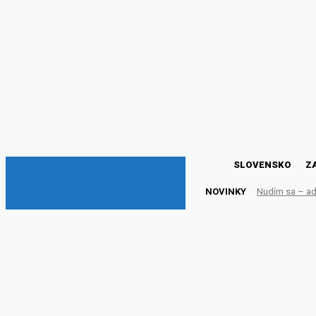
DNESKY
SLOVENSKO
Z
NOVINKY
Nudím sa – adr
Posledné Prekliate Memk
Zasmiať čelendž za 100