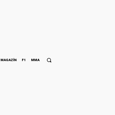
MAGAZÍN
F1
MMA
š! *Skús sa