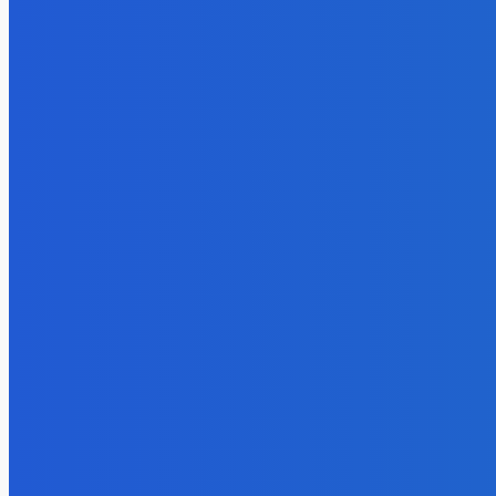
7. augusta 2026
BUDE VÁS ZAUJÍMAŤ
Zábava
Ktoré sú naj ?
7. augusta 2026
Zábava
No nič lopta je guľatá treba sa točiť ideme ďalej
7. augusta 2026
Slovensko
Svetový newsfilter: Objavujú sa náznaky, že Západ sa pokúša o d
7. augusta 2026
POPULÁRNE
Zábava
9070
Slovensko
6680
MMA
6261
Ekonomika
976
Nezaradené
891