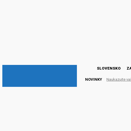
DNESKY
SLOVENSKO
Z
NOVINKY
Naukazujte va
Plošné odškodňovanie by
SLOVENSKO
9. mája 2021
Publikované:
9. mája 2021