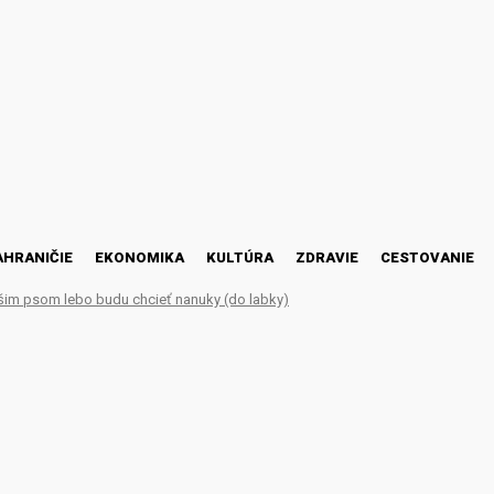
AHRANIČIE
EKONOMIKA
KULTÚRA
ZDRAVIE
CESTOVANIE
šim psom lebo budu chcieť nanuky (do labky)
 sa značne ťažko osprav