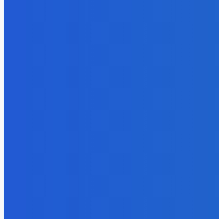
Extrémne dobre sa na to pozerá
6. augusta 2026
Slovensko
Kočnera znovu odsúdili. Prokurátor mu navrhol trest tri milióny e
6. augusta 2026
Zábava
😭😭😭😭 nepáči sa mu to ale dajte to
6. augusta 2026
POPULÁRNE
Zábava
9059
Slovensko
6675
MMA
6261
Ekonomika
976
Nezaradené
891
Zahraničie
355
Magazín
70
Bývanie
63