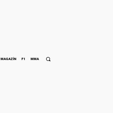
MAGAZÍN
F1
MMA
edlňovalo