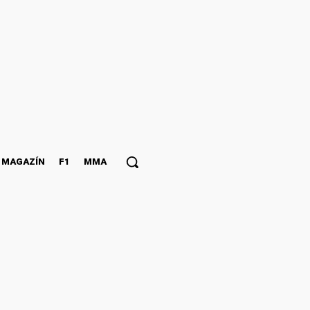
MAGAZÍN
F1
MMA
obetí sa zvýšil o