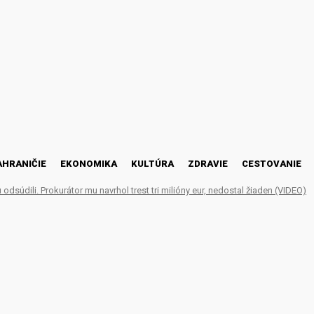
AHRANIČIE
EKONOMIKA
KULTÚRA
ZDRAVIE
CESTOVANIE
odsúdili. Prokurátor mu navrhol trest tri milióny eur, nedostal žiaden (VIDEO)
1 prípadov nákazy, počet 