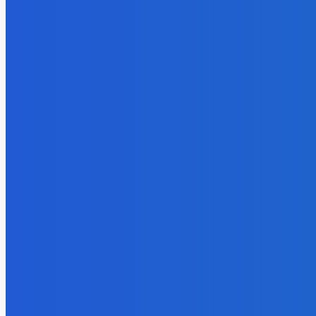
😭😭😭😭 nepáči sa mu to ale dajte to
6. augusta 2026
Slovensko
Ekonomický newsfilter: Ráž pretláča tunel cez Karpaty, hoci neviem
6. augusta 2026
Zábava
Bakalárka psychológie 🤝 proud
6. augusta 2026
POPULÁRNE
Zábava
9057
Slovensko
6675
MMA
6261
Ekonomika
976
Nezaradené
891
Zahraničie
355
Magazín
70
Bývanie
63