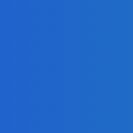
e, či sa vôbec oplatí (VIDEO)