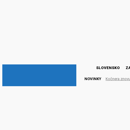
DNESKY
SLOVENSKO
Z
NOVINKY
Kočnera znovu 
Na Slovensku pribudlo 38
48