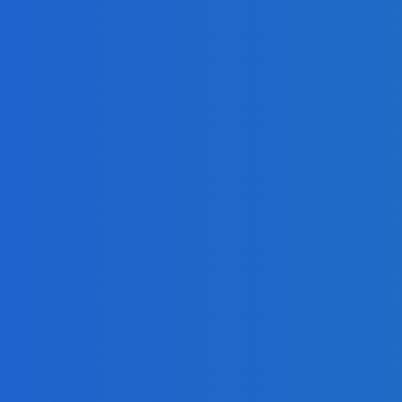
presahujúci priemerné veličiny kšeft (VIDEO)
 ⭐️😍♥️🍕