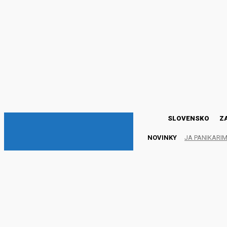
DNESKY
SLOVENSKO
Z
NOVINKY
JA PANIKARI
Na Slovensku pribudlo 3
26 obetí