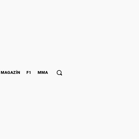
MAGAZÍN
F1
MMA
VID-19 ako aj aj