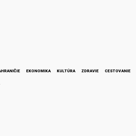
AHRANIČIE
EKONOMIKA
KULTÚRA
ZDRAVIE
CESTOVANIE
M
50 prípadov ochorenia CO