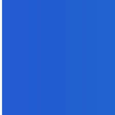
fakt zrobim pre pozornosť všetko 😭😭😭
5. augusta 2026
BUDE VÁS ZAUJÍMAŤ
Slovensko
Ekonomický newsfilter: Vláda vidí v obnove závlah šancu na ďalší 
5. augusta 2026
Zábava
Toľkokrát nás za tie roky skritizoval že pochvala chutí jak Michelin
5. augusta 2026
Zábava
fakt zrobim pre pozornosť všetko 😭😭😭
5. augusta 2026
POPULÁRNE
Zábava
9055
Slovensko
6672
MMA
6261
Ekonomika
976
Nezaradené
891