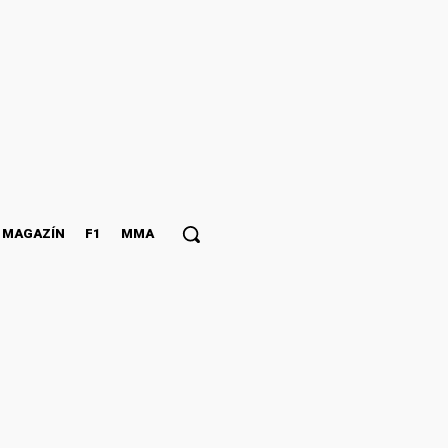
MAGAZÍN
F1
MMA
 Povediem tím do