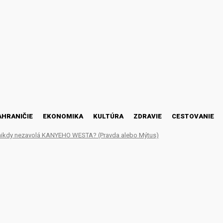
AHRANIČIE
EKONOMIKA
KULTÚRA
ZDRAVIE
CESTOVANIE
nikdy nezavolá KANYEHO WESTA? (Pravda alebo Mýtus)
taktiku nezmení, Neymar: