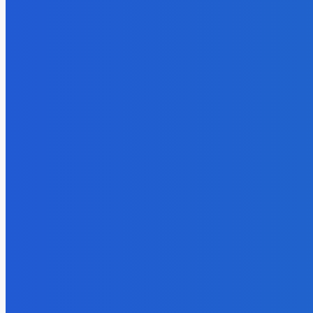
Ak toto vidíte možno tu už nie som 😭
8. augusta 2026
Slovensko
Ekonomický newsfilter: Firmy budú opäť rozmýšľať, čo spravia 1
8. augusta 2026
Zábava
Kde robieval Šmolki z 13K pikniky v Rači? 🌳 ft. Drako Narco (Lavi
8. augusta 2026
POPULÁRNE
Zábava
9078
Slovensko
6685
MMA
6261
Ekonomika
976
Nezaradené
891
Zahraničie
355
Magazín
70
Bývanie
63