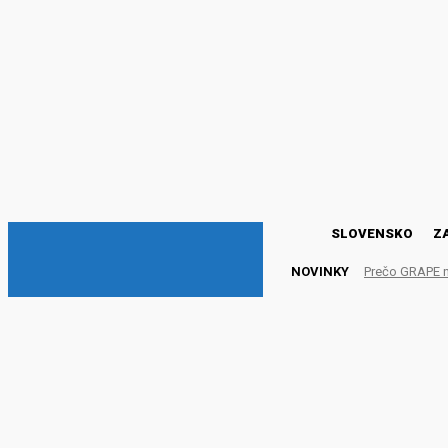
DNESKY
SLOVENSKO
Z
NOVINKY
Prečo GRAPE 
LM: Guardiola v odvete 
boja