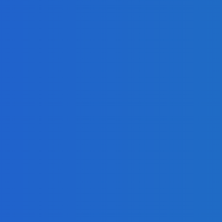
5. septembra (VIDEO)
čka)