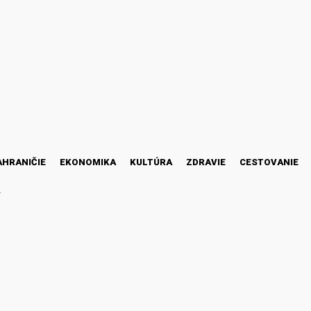
AHRANIČIE
EKONOMIKA
KULTÚRA
ZDRAVIE
CESTOVANIE
M
ov zrušil zmluvu s HC Vít