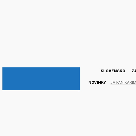
DNESKY
SLOVENSKO
Z
NOVINKY
JA PANIKARI
Tybor z rodinných dôvod
NEZARADENÉ
7. mája 2021
Publikované:
7. mája 2021