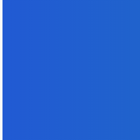
Slovensko
Ekonomický newsfilter: Vláda vidí v obnove závlah šancu na ďalší 
5. augusta 2026
Zábava
Toľkokrát nás za tie roky skritizoval že pochvala chutí jak Michelin
5. augusta 2026
Zábava
fakt zrobim pre pozornosť všetko 😭😭😭
5. augusta 2026
POPULÁRNE
Zábava
9055
Slovensko
6672
MMA
6261
Ekonomika
976
Nezaradené
891
Zahraničie
355
Magazín
70
Bývanie
63