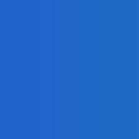
presahujúci priemerné veličiny kšeft (VIDEO)
 ⭐️😍♥️🍕