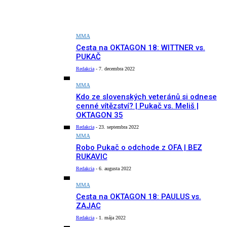
MMA
Cesta na OKTAGON 18: WITTNER vs.
PUKAČ
Redakcia
-
7. decembra 2022
MMA
Kdo ze slovenských veteránů si odnese
cenné vítězství? | Pukač vs. Meliš |
OKTAGON 35
Redakcia
-
23. septembra 2022
MMA
Robo Pukač o odchode z OFA | BEZ
RUKAVIC
Redakcia
-
6. augusta 2022
MMA
Cesta na OKTAGON 18: PAULUS vs.
ZAJAC
Redakcia
-
1. mája 2022