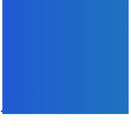
Zábava
Ozvite sa Samsung 🤙🏻🤙🏻🤙🏻 let your boyyy make some
🍞🍞🍞🍞
Redakcia
-
9. augusta 2026
POPULÁRNE
Zábava
9087
Slovensko
6690
MMA
6261
Ekonomika
976
Nezaradené
891
Zahraničie
355
Magazín
70
Bývanie
63
DNESKY