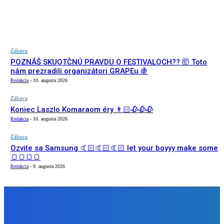
Zábava
POZNÁŠ SKUOTČNÚ PRAVDU O FESTIVALOCH?? 🤯 Toto
nám prezradili organizátori GRAPEu 🍇
Redakcia
-
10. augusta 2026
Zábava
Koniec Laszlo Komaraom éry 👨🏻🥀🥀🥀
Redakcia
-
10. augusta 2026
Zábava
Ozvite sa Samsung 🤙🏻🤙🏻🤙🏻 let your boyyy make some
🍞🍞🍞🍞
Redakcia
-
9. augusta 2026
NÁŠ VÝBER