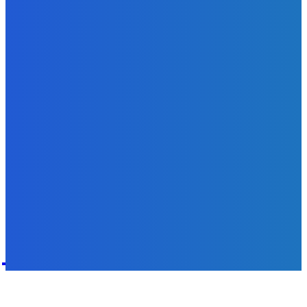
Redakcia
-
5. augusta 2026
Zábava
fakt zrobim pre pozornosť všetko 😭😭😭
Redakcia
-
5. augusta 2026
POPULÁRNE
Zábava
9055
Slovensko
6672
MMA
6261
Ekonomika
976
Nezaradené
891
Zahraničie
355
Magazín
70
Bývanie
63
DNESKY