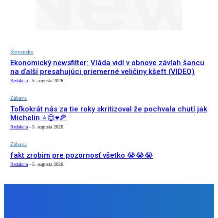
Slovensko
Ekonomický newsfilter: Vláda vidí v obnove závlah šancu
na ďalší presahujúci priemerné veličiny kšeft (VIDEO)
Redakcia
-
5. augusta 2026
Zábava
Toľkokrát nás za tie roky skritizoval že pochvala chutí jak
Michelin ⭐️😍♥️🍕
Redakcia
-
5. augusta 2026
Zábava
fakt zrobim pre pozornosť všetko 😭😭😭
Redakcia
-
5. augusta 2026
NÁŠ VÝBER