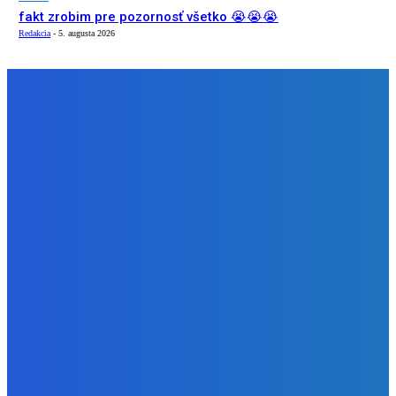
fakt zrobim pre pozornosť všetko 😭😭😭
Redakcia
-
5. augusta 2026
NÁŠ VÝBER
Slovensko
Ekonomický newsfilter: Vláda vidí v obnove závlah šancu
na ďalší presahujúci priemerné veličiny kšeft (VIDEO)
Redakcia
-
5. augusta 2026
Zábava
Toľkokrát nás za tie roky skritizoval že pochvala chutí jak
Michelin ⭐️😍♥️🍕
Redakcia
-
5. augusta 2026
Zábava
fakt zrobim pre pozornosť všetko 😭😭😭
Redakcia
-
5. augusta 2026
BUDE VÁS ZAUJÍMAŤ