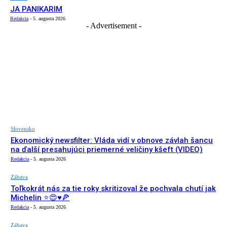
JA PANIKARIM
Redakcia
-
5. augusta 2026
- Advertisement -
Slovensko
Ekonomický newsfilter: Vláda vidí v obnove závlah šancu
na ďalší presahujúci priemerné veličiny kšeft (VIDEO)
Redakcia
-
5. augusta 2026
Zábava
Toľkokrát nás za tie roky skritizoval že pochvala chutí jak
Michelin ⭐️😍♥️🍕
Redakcia
-
5. augusta 2026
Zábava