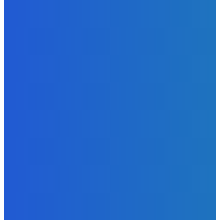
Slovensko
Ekonomický newsfilter: Vláda vidí v obnove závlah šancu
na ďalší presahujúci priemerné veličiny kšeft (VIDEO)
Redakcia
-
5. augusta 2026
Zábava
Toľkokrát nás za tie roky skritizoval že pochvala chutí jak
Michelin ⭐️😍♥️🍕
Redakcia
-
5. augusta 2026
Zábava
fakt zrobim pre pozornosť všetko 😭😭😭
Redakcia
-
5. augusta 2026
POPULÁRNE
Zábava
9055
Slovensko
6672
MMA
6261
Ekonomika
976
Nezaradené
891
Zahraničie
355
Magazín
70