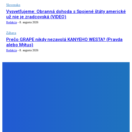
Slovensko
Vysvetľujeme: Obranná dohoda s Spojené štáty americké
už nie je zradcovská (VIDEO)
Redakcia
-
8. augusta 2026
Zábava
Prečo GRAPE nikdy nezavolá KANYEHO WESTA? (Pravda
alebo Mýtus)
Redakcia
-
8. augusta 2026
NÁŠ VÝBER
Slovensko
ako aj vláda chváli Mečiara ako aj aj používa ho v kampani
| Doba klamenná (VIDEO)
Redakcia
-
8. augusta 2026
Slovensko
Vysvetľujeme: Obranná dohoda s Spojené štáty americké
už nie je zradcovská (VIDEO)