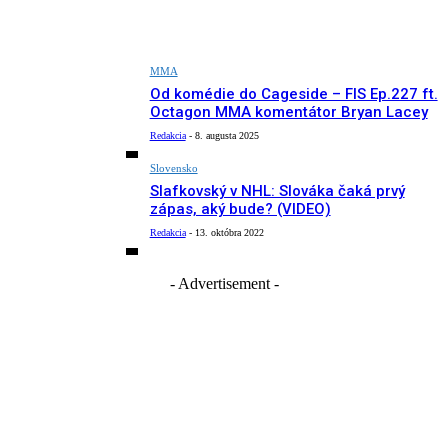
MMA
Od komédie do Cageside – FIS Ep.227 ft.
Octagon MMA komentátor Bryan Lacey
Redakcia
-
8. augusta 2025
Slovensko
Slafkovský v NHL: Slováka čaká prvý
zápas, aký bude? (VIDEO)
Redakcia
-
13. októbra 2022
- Advertisement -