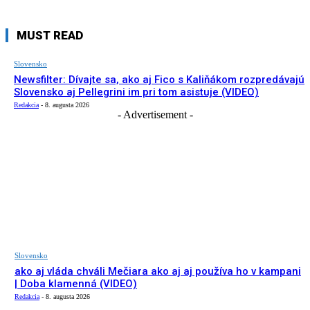
MUST READ
Slovensko
Newsfilter: Dívajte sa, ako aj Fico s Kaliňákom rozpredávajú
Slovensko aj Pellegrini im pri tom asistuje (VIDEO)
Redakcia
-
8. augusta 2026
- Advertisement -
Slovensko
ako aj vláda chváli Mečiara ako aj aj používa ho v kampani
| Doba klamenná (VIDEO)
Redakcia
-
8. augusta 2026