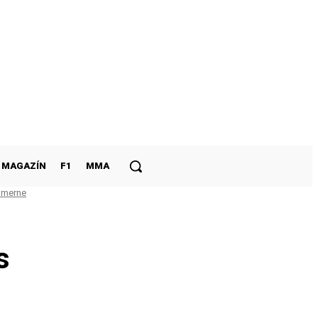
MAGAZÍN
F1
MMA
admerne
s