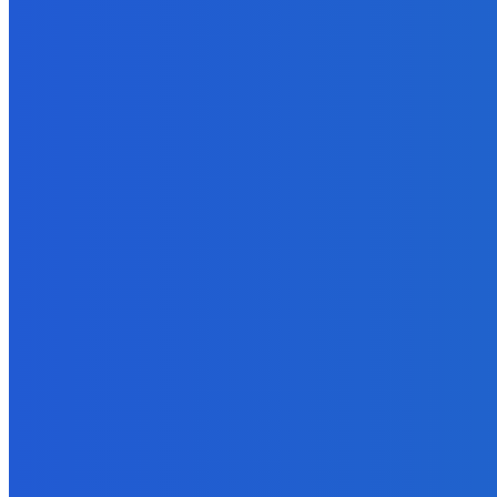
Zábava
Objednal som si jednu čokoládu ako aj aj prišlo ich tisíc 😭 našťas
7. augusta 2026
Zábava
Je Pristánie na Mesiaci FAKE?
7. augusta 2026
Slovensko
Koubský: Elon Musk je rovnako presvedčivý ako aj aj nedôveryhod
7. augusta 2026
POPULÁRNE
Zábava
9064
Slovensko
6678
MMA
6261
Ekonomika
976
Nezaradené
891
Zahraničie
355
Magazín
70
Bývanie
63