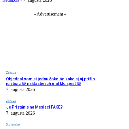
Redakcia
-
7. augusta 2026
- Advertisement -
Zábava
Objednal som si jednu čokoládu ako aj aj prišlo
ich tisíc 😭 našťastie ich mal kto zjesť 😅
7. augusta 2026
Zábava
Je Pristánie na Mesiaci FAKE?
7. augusta 2026
Slovensko