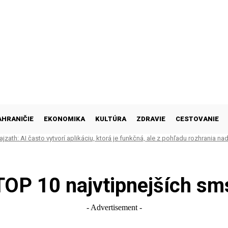
AHRANIČIE
EKONOMIKA
KULTÚRA
ZDRAVIE
CESTOVANIE
jzath: AI často vytvorí aplikáciu, ktorá je funkčná, ale z pohľadu rozhrania n
TOP 10 najvtipnejších sm
- Advertisement -