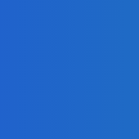
tie ich mal kto zjesť 😅
ný ako aj kedysi komunisti (VIDEO)