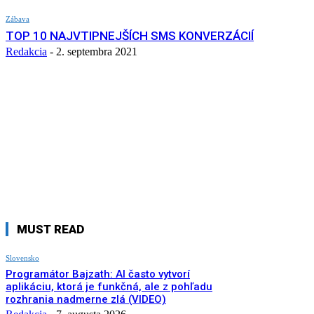
Zábava
TOP 10 NAJVTIPNEJŠÍCH SMS KONVERZÁCIÍ
Redakcia
-
2. septembra 2021
MUST READ
Slovensko
Programátor Bajzath: AI často vytvorí
aplikáciu, ktorá je funkčná, ale z pohľadu
rozhrania nadmerne zlá (VIDEO)