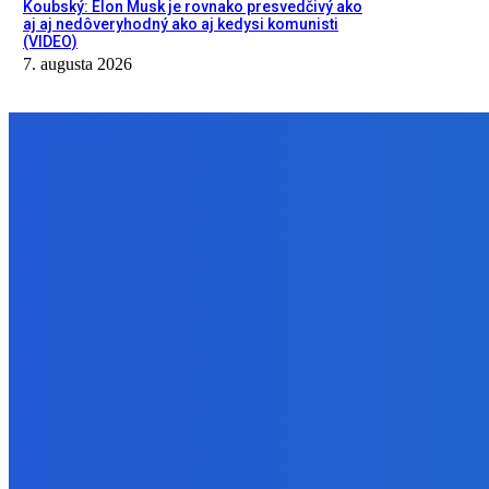
Koubský: Elon Musk je rovnako presvedčivý ako
aj aj nedôveryhodný ako aj kedysi komunisti
(VIDEO)
7. augusta 2026
NÁŠ VÝBER
Zábava
Objednal som si jednu čokoládu ako aj aj prišlo ich tisíc 😭 našťas
7. augusta 2026
Zábava
Je Pristánie na Mesiaci FAKE?
7. augusta 2026
Slovensko
Koubský: Elon Musk je rovnako presvedčivý ako aj aj nedôveryhod
7. augusta 2026
BUDE VÁS ZAUJÍMAŤ