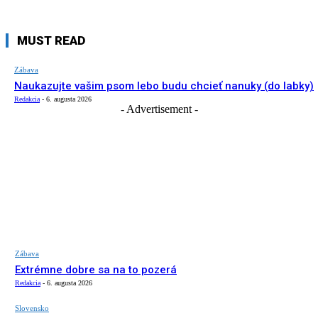
MUST READ
Zábava
Naukazujte vašim psom lebo budu chcieť nanuky (do labky)
Redakcia
-
6. augusta 2026
- Advertisement -
Zábava
Extrémne dobre sa na to pozerá
Redakcia
-
6. augusta 2026
Slovensko