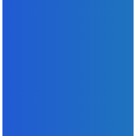
😭😭😭😭 nepáči sa mu to ale dajte to
Redakcia
-
6. augusta 2026
BUDE VÁS ZAUJÍMAŤ
Zábava
Extrémne dobre sa na to pozerá
Redakcia
-
6. augusta 2026
Slovensko
Kočnera znovu odsúdili. Prokurátor mu navrhol trest tri
milióny eur, nedostal žiaden (VIDEO)
Redakcia
-
6. augusta 2026
Zábava
😭😭😭😭 nepáči sa mu to ale dajte to
Redakcia
-
6. augusta 2026
POPULÁRNE
Zábava
9059
Slovensko
6675
MMA
6261
Ekonomika
976
Nezaradené
891