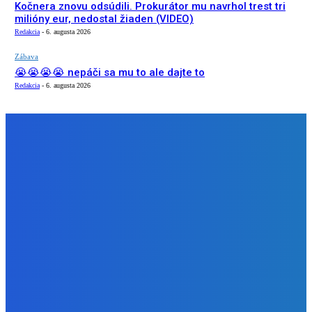
Kočnera znovu odsúdili. Prokurátor mu navrhol trest tri
milióny eur, nedostal žiaden (VIDEO)
Redakcia
-
6. augusta 2026
Zábava
😭😭😭😭 nepáči sa mu to ale dajte to
Redakcia
-
6. augusta 2026
NÁŠ VÝBER
Zábava
Extrémne dobre sa na to pozerá
Redakcia
-
6. augusta 2026
Slovensko
Kočnera znovu odsúdili. Prokurátor mu navrhol trest tri
milióny eur, nedostal žiaden (VIDEO)
Redakcia
-
6. augusta 2026
Zábava