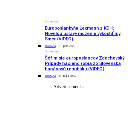
Slovensko
Europoslankyňa Lexmann z KDH:
Novelou ústavy môžeme vykostiť my
Smer (VIDEO)
Redakcia
-
10. júna 2025
Slovensko
Šéf misie europoslancov Zdechovský:
Prípady haciend robia zo Slovenska
banánovú republiku (VIDEO)
Redakcia
-
28. mája 2025
- Advertisement -