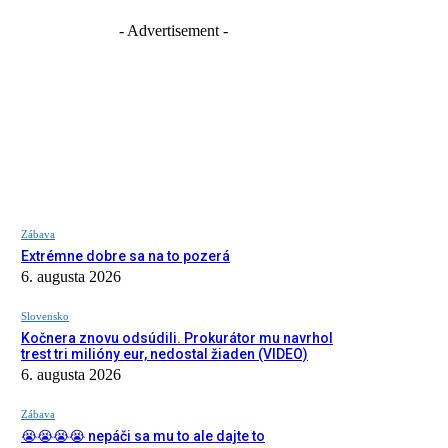
- Advertisement -
Zábava
Extrémne dobre sa na to pozerá
6. augusta 2026
Slovensko
Kočnera znovu odsúdili. Prokurátor mu navrhol
trest tri milióny eur, nedostal žiaden (VIDEO)
6. augusta 2026
Zábava
😭😭😭😭 nepáči sa mu to ale dajte to