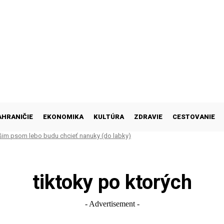
AHRANIČIE
EKONOMIKA
KULTÚRA
ZDRAVIE
CESTOVANIE
šim psom lebo budu chcieť nanuky (do labky)
tiktoky po ktorých
- Advertisement -