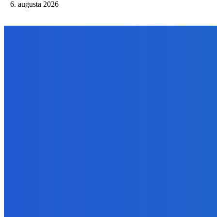
6. augusta 2026
NÁŠ VÝBER
Zábava
Extrémne dobre sa na to pozerá
6. augusta 2026
Slovensko
Kočnera znovu odsúdili. Prokurátor mu navrhol trest tri milióny e
6. augusta 2026
Zábava
😭😭😭😭 nepáči sa mu to ale dajte to
6. augusta 2026
BUDE VÁS ZAUJÍMAŤ
Zábava
Extrémne dobre sa na to pozerá