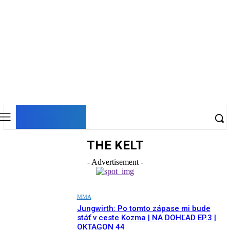
DNESKY
THE KELT
- Advertisement -
MMA
Jungwirth: Po tomto zápase mi bude
stáť v ceste Kozma | NA DOHĽAD EP.3 |
OKTAGON 44