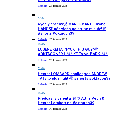
Redakcia
-
22. februára 2023
MMA
Rychlý prachy!💰 MAREK BARTL ukončil
HANGSE pár vteřin po druhé minutě!💯
#shorts #oktagon39
Redakcia
-
17. februára 2023
MMA
LOSENE KEITA: “F*CK THIS GUY”🤬
#OKTAGON39 | 🇧🇪KEITA vs. BARK 🇸🇪
Redakcia
-
17. februára 2023
MMA
Héctor LOMBARD challenges ANDREW
TATE to plus fight!🤯 #shorts #oktagon39
Redakcia
-
17. februára 2023
MMA
Předčasný valentýn😄💘 Attila Végh &
Héctor Lombart na #oktagon39
Redakcia
-
16. februára 2023