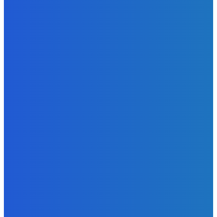
Redakcia
-
10. augusta 2026
BUDE VÁS ZAUJÍMAŤ
Zábava
MILUJEM TÚTO PARTY DIKY GRIMACE
Redakcia
-
10. augusta 2026
Zábava
POZNÁŠ SKUOTČNÚ PRAVDU O FESTIVALOCH?? 🤯 Toto
nám prezradili organizátori GRAPEu 🍇
Redakcia
-
10. augusta 2026
Zábava
Koniec Laszlo Komaraom éry 👨🏻🥀🥀🥀
Redakcia
-
10. augusta 2026
POPULÁRNE
Zábava
9087
Slovensko
6691
MMA
6261
Ekonomika
976
Nezaradené
891
Zahraničie
355