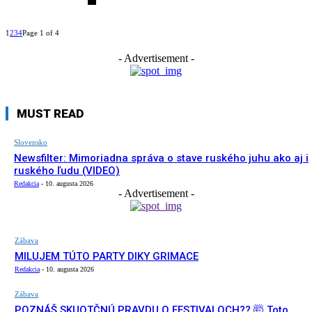
1
2
3
4
Page 1 of 4
- Advertisement -
MUST READ
Slovensko
Newsfilter: Mimoriadna správa o stave ruského juhu ako aj i
ruského ľudu (VIDEO)
Redakcia
-
10. augusta 2026
- Advertisement -
Zábava
MILUJEM TÚTO PARTY DIKY GRIMACE
Redakcia
-
10. augusta 2026
Zábava
POZNÁŠ SKUOTČNÚ PRAVDU O FESTIVALOCH?? 🤯 Toto