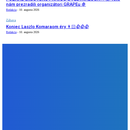
nám prezradili organizátori GRAPEu 🍇
Redakcia
-
10. augusta 2026
Zábava
Koniec Laszlo Komaraom éry 👨🏻🥀🥀🥀
Redakcia
-
10. augusta 2026
NÁŠ VÝBER
Zábava
MILUJEM TÚTO PARTY DIKY GRIMACE
Redakcia
-
10. augusta 2026
Zábava
POZNÁŠ SKUOTČNÚ PRAVDU O FESTIVALOCH?? 🤯 Toto
nám prezradili organizátori GRAPEu 🍇
Redakcia
-
10. augusta 2026
Zábava
Koniec Laszlo Komaraom éry 👨🏻🥀🥀🥀