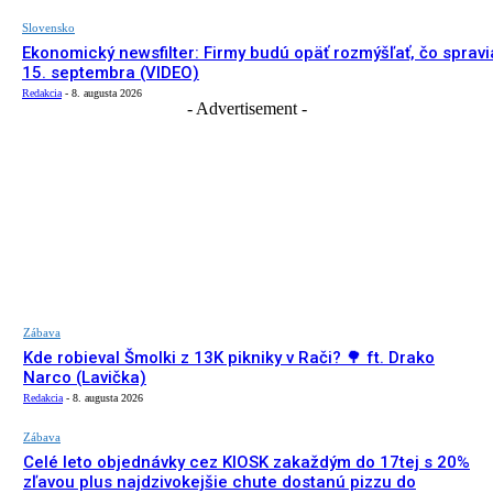
Slovensko
Ekonomický newsfilter: Firmy budú opäť rozmýšľať, čo spravi
15. septembra (VIDEO)
Redakcia
-
8. augusta 2026
- Advertisement -
Zábava
Kde robieval Šmolki z 13K pikniky v Rači? 🌳 ft. Drako
Narco (Lavička)
Redakcia
-
8. augusta 2026
Zábava
Celé leto objednávky cez KIOSK zakaždým do 17tej s 20%
zľavou plus najdzivokejšie chute dostanú pizzu do