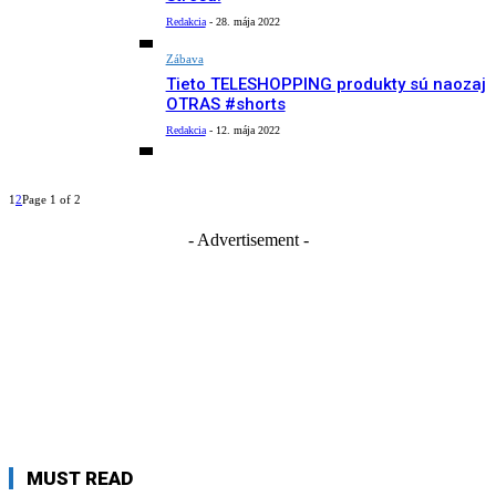
Redakcia
-
28. mája 2022
Zábava
Tieto TELESHOPPING produkty sú naozaj
OTRAS #shorts
Redakcia
-
12. mája 2022
1
2
Page 1 of 2
- Advertisement -
MUST READ