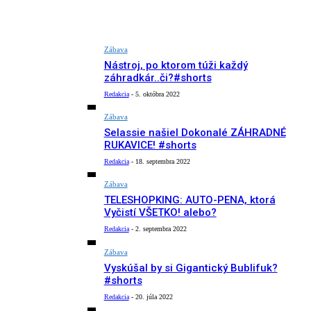
Zábava
Nástroj, po ktorom túži každý
záhradkár..či?#shorts
Redakcia
-
5. októbra 2022
Zábava
Selassie našiel Dokonalé ZÁHRADNÉ
RUKAVICE! #shorts
Redakcia
-
18. septembra 2022
Zábava
TELESHOPKING: AUTO-PENA, ktorá
Vyčistí VŠETKO! alebo?
Redakcia
-
2. septembra 2022
Zábava
Vyskúšal by si Gigantický Bublifuk?
#shorts
Redakcia
-
20. júla 2022