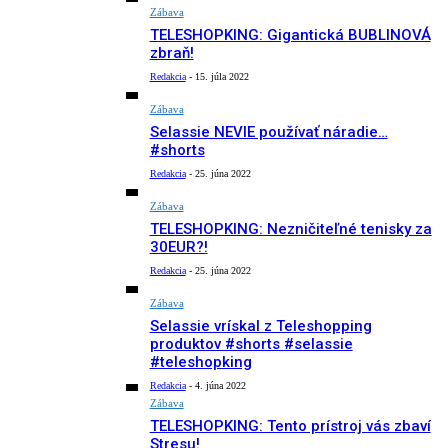
Zábava
TELESHOPKING: Gigantická BUBLINOVÁ
zbraň!
Redakcia
-
15. júla 2022
Zábava
Selassie NEVIE používať náradie…
#shorts
Redakcia
-
25. júna 2022
Zábava
TELESHOPKING: Nezničiteľné tenisky za
30EUR?!
Redakcia
-
25. júna 2022
Zábava
Selassie vrískal z Teleshopping
produktov #shorts #selassie
#teleshopking
Redakcia
-
4. júna 2022
Zábava
TELESHOPKING: Tento prístroj vás zbaví
Stresu!