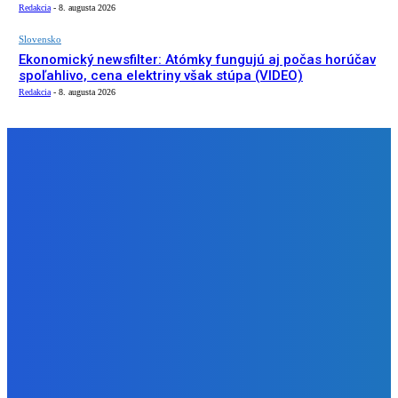
Redakcia
-
8. augusta 2026
Slovensko
Ekonomický newsfilter: Atómky fungujú aj počas horúčav
spoľahlivo, cena elektriny však stúpa (VIDEO)
Redakcia
-
8. augusta 2026
NÁŠ VÝBER
Zábava
Kde robieval Šmolki z 13K pikniky v Rači? 🌳 ft. Drako
Narco (Lavička)
Redakcia
-
8. augusta 2026
Zábava
Celé leto objednávky cez KIOSK zakaždým do 17tej s 20%
zľavou plus najdzivokejšie chute dostanú pizzu do
Redakcia
-
8. augusta 2026
Slovensko