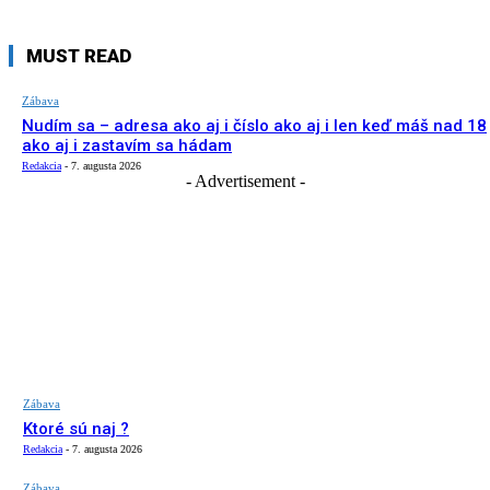
MUST READ
Zábava
Nudím sa – adresa ako aj i číslo ako aj i len keď máš nad 18
ako aj i zastavím sa hádam
Redakcia
-
7. augusta 2026
- Advertisement -
Zábava
Ktoré sú naj ?
Redakcia
-
7. augusta 2026
Zábava