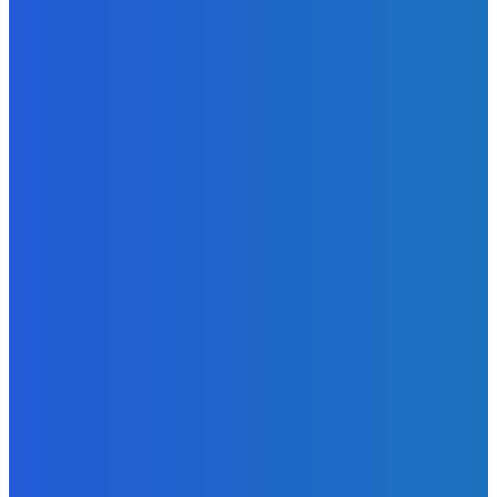
pokúša o dialóg s Ruskom (VIDEO)
Redakcia
-
7. augusta 2026
BUDE VÁS ZAUJÍMAŤ
Zábava
Ktoré sú naj ?
Redakcia
-
7. augusta 2026
Zábava
No nič lopta je guľatá treba sa točiť ideme ďalej
Redakcia
-
7. augusta 2026
Slovensko
Svetový newsfilter: Objavujú sa náznaky, že Západ sa
pokúša o dialóg s Ruskom (VIDEO)
Redakcia
-
7. augusta 2026
POPULÁRNE
Zábava
9070
Slovensko
6680
MMA
6261
Ekonomika
976
Nezaradené
891