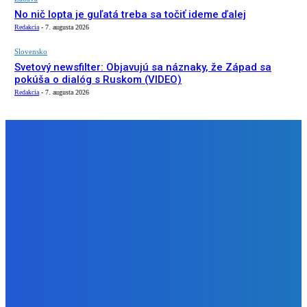
No nič lopta je guľatá treba sa točiť ideme ďalej
Redakcia
-
7. augusta 2026
Slovensko
Svetový newsfilter: Objavujú sa náznaky, že Západ sa
pokúša o dialóg s Ruskom (VIDEO)
Redakcia
-
7. augusta 2026
NÁŠ VÝBER
Zábava
Ktoré sú naj ?
Redakcia
-
7. augusta 2026
Zábava
No nič lopta je guľatá treba sa točiť ideme ďalej
Redakcia
-
7. augusta 2026
Slovensko
Svetový newsfilter: Objavujú sa náznaky, že Západ sa