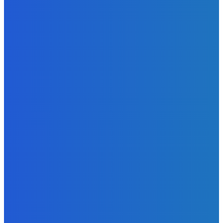
Slovensko
Ekonomický newsfilter: Vláda vidí v obnove závlah šancu
na ďalší presahujúci priemerné veličiny kšeft (VIDEO)
Redakcia
-
5. augusta 2026
Zábava
Toľkokrát nás za tie roky skritizoval že pochvala chutí jak
Michelin ⭐️😍♥️🍕
Redakcia
-
5. augusta 2026
Zábava
fakt zrobim pre pozornosť všetko 😭😭😭
Redakcia
-
5. augusta 2026
POPULÁRNE
Zábava
9055
Slovensko
6672
MMA
6261
Ekonomika
976
Nezaradené
891
Zahraničie
355
Magazín
70