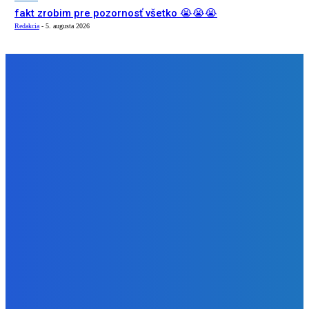
fakt zrobim pre pozornosť všetko 😭😭😭
Redakcia
-
5. augusta 2026
NÁŠ VÝBER
Slovensko
Ekonomický newsfilter: Vláda vidí v obnove závlah šancu
na ďalší presahujúci priemerné veličiny kšeft (VIDEO)
Redakcia
-
5. augusta 2026
Zábava
Toľkokrát nás za tie roky skritizoval že pochvala chutí jak
Michelin ⭐️😍♥️🍕
Redakcia
-
5. augusta 2026
Zábava
fakt zrobim pre pozornosť všetko 😭😭😭
Redakcia
-
5. augusta 2026
BUDE VÁS ZAUJÍMAŤ