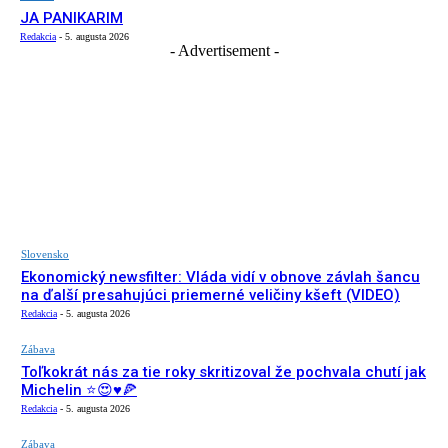
JA PANIKARIM
Redakcia
-
5. augusta 2026
- Advertisement -
Slovensko
Ekonomický newsfilter: Vláda vidí v obnove závlah šancu
na ďalší presahujúci priemerné veličiny kšeft (VIDEO)
Redakcia
-
5. augusta 2026
Zábava
Toľkokrát nás za tie roky skritizoval že pochvala chutí jak
Michelin ⭐️😍♥️🍕
Redakcia
-
5. augusta 2026
Zábava