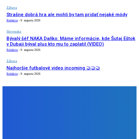
Zábava
Strašne dobrá hra ale mohli by tam pridať nejaké módy
Redakcia
-
9. augusta 2026
Slovensko
Bývalý šéf NAKA Daňko: Máme informácie, kde Šutaj Eštok
v Dubaji býval plus kto mu to zaplatil (VIDEO)
Redakcia
-
9. augusta 2026
Zábava
Najhoršie futbalové video incoming 🤝🤝🤝
Redakcia
-
9. augusta 2026
NÁŠ VÝBER
Zábava
Strašne dobrá hra ale mohli by tam pridať nejaké módy
Redakcia
-
9. augusta 2026