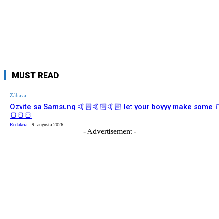
MUST READ
Zábava
Ozvite sa Samsung 🤙🏻🤙🏻🤙🏻 let your boyyy make some 
🍞🍞🍞
Redakcia
-
9. augusta 2026
- Advertisement -