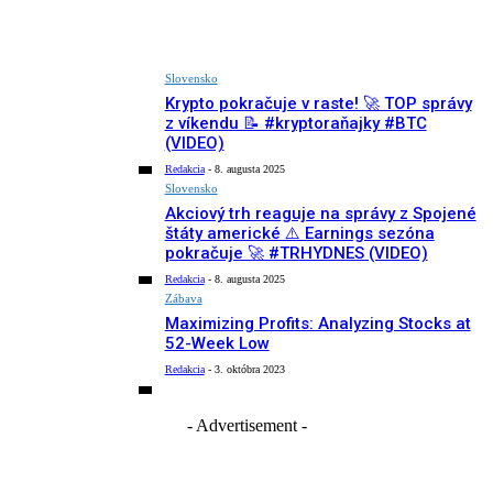
Slovensko
Krypto pokračuje v raste! 🚀 TOP správy
z víkendu 📝 #kryptoraňajky #BTC
(VIDEO)
Redakcia
-
8. augusta 2025
Slovensko
Akciový trh reaguje na správy z Spojené
štáty americké ⚠️ Earnings sezóna
pokračuje 🚀 #TRHYDNES (VIDEO)
Redakcia
-
8. augusta 2025
Zábava
Maximizing Profits: Analyzing Stocks at
52-Week Low
Redakcia
-
3. októbra 2023
- Advertisement -