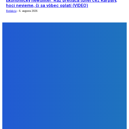
Ekonomický newsfilter: Ráž pretláča tunel cez Karpaty,
hoci nevieme, či sa vôbec oplatí (VIDEO)
Redakcia
-
6. augusta 2026
NÁŠ VÝBER
Slovensko
Kočnera znovu odsúdili. Prokurátor mu navrhol trest tri
milióny eur, nedostal žiaden (VIDEO)
Redakcia
-
6. augusta 2026
Zábava
😭😭😭😭 nepáči sa mu to ale dajte to
Redakcia
-
6. augusta 2026
Slovensko
Ekonomický newsfilter: Ráž pretláča tunel cez Karpaty,
hoci nevieme, či sa vôbec oplatí (VIDEO)
Redakcia
-
6. augusta 2026
BUDE VÁS ZAUJÍMAŤ