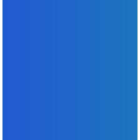
Slovensko
Kočnera znovu odsúdili. Prokurátor mu navrhol trest tri
milióny eur, nedostal žiaden (VIDEO)
Redakcia
-
6. augusta 2026
Zábava
😭😭😭😭 nepáči sa mu to ale dajte to
Redakcia
-
6. augusta 2026
Slovensko
Ekonomický newsfilter: Ráž pretláča tunel cez Karpaty,
hoci nevieme, či sa vôbec oplatí (VIDEO)
Redakcia
-
6. augusta 2026
POPULÁRNE
Zábava
9058
Slovensko
6675
MMA
6261
Ekonomika
976
Nezaradené
891
Zahraničie
355
Magazín
70