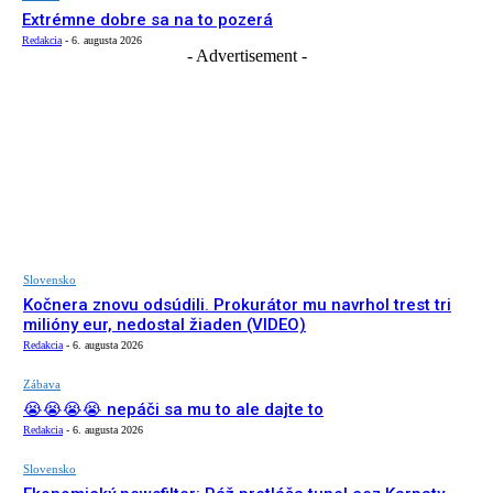
Extrémne dobre sa na to pozerá
Redakcia
-
6. augusta 2026
- Advertisement -
Slovensko
Kočnera znovu odsúdili. Prokurátor mu navrhol trest tri
milióny eur, nedostal žiaden (VIDEO)
Redakcia
-
6. augusta 2026
Zábava
😭😭😭😭 nepáči sa mu to ale dajte to
Redakcia
-
6. augusta 2026
Slovensko