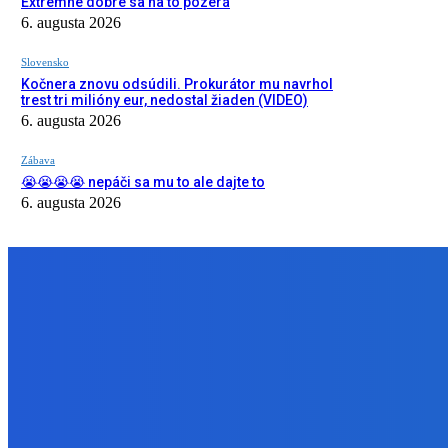
Extrémne dobre sa na to pozerá
6. augusta 2026
Slovensko
Kočnera znovu odsúdili. Prokurátor mu navrhol
trest tri milióny eur, nedostal žiaden (VIDEO)
6. augusta 2026
Zábava
😭😭😭😭 nepáči sa mu to ale dajte to
6. augusta 2026
NÁŠ VÝBER
Zábava
Extrémne dobre sa na to pozerá
6. augusta 2026
Slovensko
Kočnera znovu odsúdili. Prokurátor mu navrhol trest tri milióny e