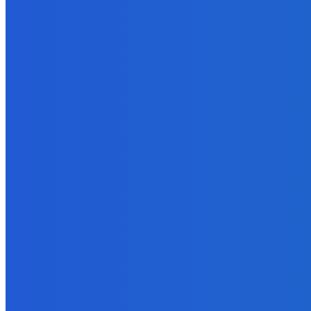
6. augusta 2026
Zábava
😭😭😭😭 nepáči sa mu to ale dajte to
6. augusta 2026
BUDE VÁS ZAUJÍMAŤ
Zábava
Extrémne dobre sa na to pozerá
6. augusta 2026
Slovensko
Kočnera znovu odsúdili. Prokurátor mu navrhol trest tri milióny e
6. augusta 2026
Zábava
😭😭😭😭 nepáči sa mu to ale dajte to
6. augusta 2026
POPULÁRNE
Zábava
9059
Slovensko
6675