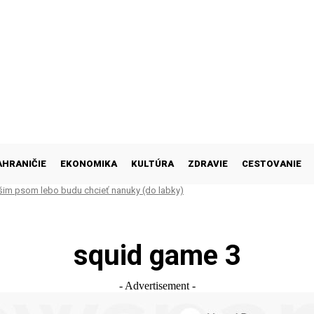
AHRANIČIE
EKONOMIKA
KULTÚRA
ZDRAVIE
CESTOVANIE
šim psom lebo budu chcieť nanuky (do labky)
squid game 3
- Advertisement -