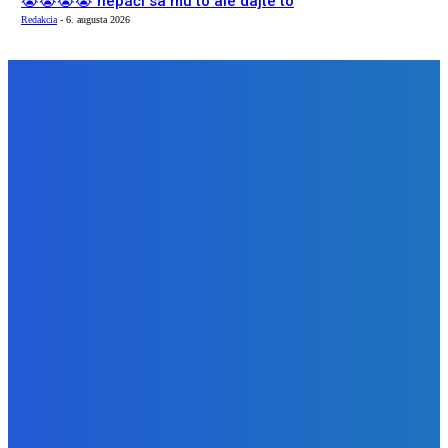
😭😭😭😭 nepáči sa mu to ale dajte to
Redakcia
-
6. augusta 2026
NÁŠ VÝBER
Zábava
Extrémne dobre sa na to pozerá
Redakcia
-
6. augusta 2026
Slovensko
Kočnera znovu odsúdili. Prokurátor mu navrhol trest tri
milióny eur, nedostal žiaden (VIDEO)
Redakcia
-
6. augusta 2026
Zábava
😭😭😭😭 nepáči sa mu to ale dajte to
Redakcia
-
6. augusta 2026
BUDE VÁS ZAUJÍMAŤ
Zábava
Extrémne dobre sa na to pozerá