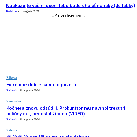
Naukazujte vašim psom lebo budu chcieť nanuky (do labky)
Redakcia
-
6. augusta 2026
- Advertisement -
Zábava
Extrémne dobre sa na to pozerá
Redakcia
-
6. augusta 2026
Slovensko
Kočnera znovu odsúdili. Prokurátor mu navrhol trest tri
milióny eur, nedostal žiaden (VIDEO)
Redakcia
-
6. augusta 2026
Zábava