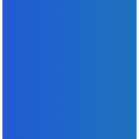
Redakcia
-
6. augusta 2026
Slovensko
Kočnera znovu odsúdili. Prokurátor mu navrhol trest tri
milióny eur, nedostal žiaden (VIDEO)
Redakcia
-
6. augusta 2026
Zábava
😭😭😭😭 nepáči sa mu to ale dajte to
Redakcia
-
6. augusta 2026
POPULÁRNE
Zábava
9059
Slovensko
6675
MMA
6261
Ekonomika
976
Nezaradené
891
Zahraničie
355
Magazín
70
Bývanie
63