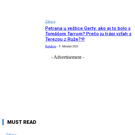
Zábava
Petrana u veštice Gerty: ako aj to bolo s
Tomášom Tarrom? Prečo ju trápi vzťah s
Terezou z Ruže?🌹
Redakcia
-
3. februára 2025
- Advertisement -
MUST READ
Zábava