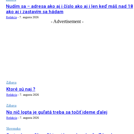
Nudím sa – adresa ako aj i číslo ako aj i len keď máš nad 18
ako aj i zastavím sa hádam
Redakcia
-
7. augusta 2026
- Advertisement -
Zábava
Ktoré sú naj ?
Redakcia
-
7. augusta 2026
Zábava
No nič lopta je guľatá treba sa točiť ideme ďalej
Redakcia
-
7. augusta 2026
Slovensko