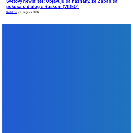
Svetový newsfilter: Objavujú sa náznaky, že Západ sa
pokúša o dialóg s Ruskom (VIDEO)
Redakcia
-
7. augusta 2026
NÁŠ VÝBER
Zábava
Ktoré sú naj ?
Redakcia
-
7. augusta 2026
Zábava
No nič lopta je guľatá treba sa točiť ideme ďalej
Redakcia
-
7. augusta 2026
Slovensko
Svetový newsfilter: Objavujú sa náznaky, že Západ sa
pokúša o dialóg s Ruskom (VIDEO)
Redakcia
-
7. augusta 2026
BUDE VÁS ZAUJÍMAŤ
Zábava