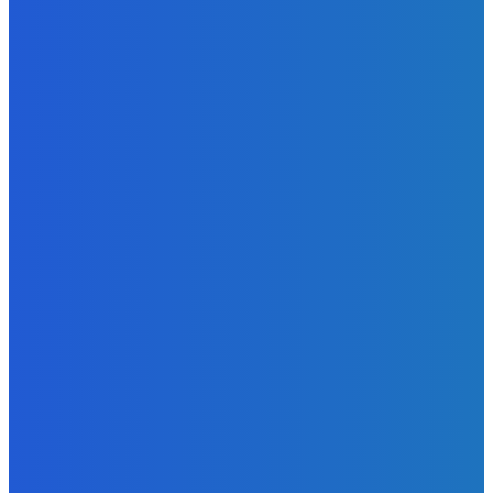
Ktoré sú naj ?
Redakcia
-
7. augusta 2026
Zábava
No nič lopta je guľatá treba sa točiť ideme ďalej
Redakcia
-
7. augusta 2026
Slovensko
Svetový newsfilter: Objavujú sa náznaky, že Západ sa
pokúša o dialóg s Ruskom (VIDEO)
Redakcia
-
7. augusta 2026
POPULÁRNE
Zábava
9070
Slovensko
6680
MMA
6261
Ekonomika
976
Nezaradené
891
Zahraničie
355
Magazín
70
Bývanie
63