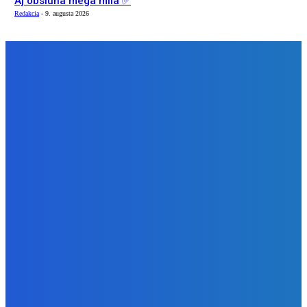
Aj obsluha mega mila ✅
Redakcia
-
9. augusta 2026
NÁŠ VÝBER
Zábava
Ak si policajt nič ti nepredáme 🤣🤣🤣
Redakcia
-
9. augusta 2026
Slovensko
Newsfilter: Indov zbijeme, ale ruská špionáž je vítaná
(VIDEO)
Redakcia
-
9. augusta 2026
Zábava
Aj obsluha mega mila ✅
Redakcia
-
9. augusta 2026
BUDE VÁS ZAUJÍMAŤ
Zábava
Ak si policajt nič ti nepredáme 🤣🤣🤣