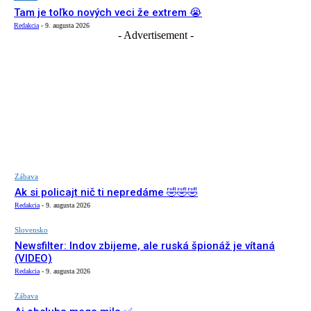
Tam je toľko nových veci že extrem 😭
Redakcia
-
9. augusta 2026
- Advertisement -
Zábava
Ak si policajt nič ti nepredáme 🤣🤣🤣
Redakcia
-
9. augusta 2026
Slovensko
Newsfilter: Indov zbijeme, ale ruská špionáž je vítaná
(VIDEO)
Redakcia
-
9. augusta 2026
Zábava