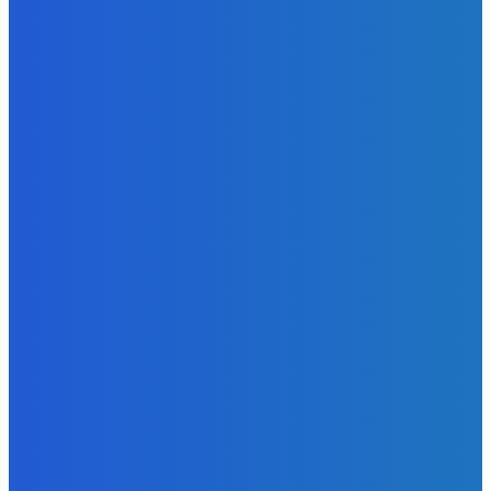
Redakcia
-
9. augusta 2026
Slovensko
Newsfilter: Indov zbijeme, ale ruská špionáž je vítaná
(VIDEO)
Redakcia
-
9. augusta 2026
Zábava
Aj obsluha mega mila ✅
Redakcia
-
9. augusta 2026
POPULÁRNE
Zábava
9081
Slovensko
6689
MMA
6261
Ekonomika
976
Nezaradené
891
Zahraničie
355
Magazín
70
Bývanie
63