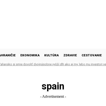
AHRANIČIE
EKONOMIKA
KULTÚRA
ZDRAVIE
CESTOVANIE
aliansko si smie dovoliť dvojnásobne vyšší dlh ako aj my, lebo mu investori ve
spain
- Advertisement -