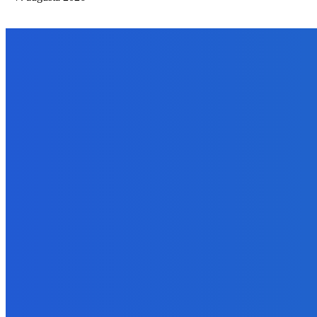
NÁŠ VÝBER
Zábava
Nudím sa – adresa ako aj i číslo ako aj i len keď máš nad 18 ako 
7. augusta 2026
Zábava
Ktoré sú naj ?
7. augusta 2026
Zábava
No nič lopta je guľatá treba sa točiť ideme ďalej
7. augusta 2026
BUDE VÁS ZAUJÍMAŤ
Zábava
Nudím sa – adresa ako aj i číslo ako aj i len keď máš nad 18 ako 
7. augusta 2026