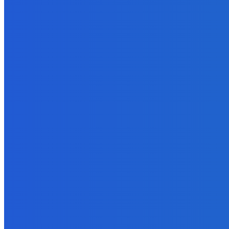
Zábava
Ktoré sú naj ?
7. augusta 2026
Zábava
No nič lopta je guľatá treba sa točiť ideme ďalej
7. augusta 2026
POPULÁRNE
Zábava
9070
Slovensko
6681
MMA
6261
Ekonomika
976
Nezaradené
891
Zahraničie
355
Magazín
70
Bývanie
63
DNESKY
Facebook
Instagram