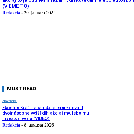
ako aj to je oddnes s fitkami, diskotékami alebo autoško
(VIEME TO)
Redakcia
-
20. januára 2022
MUST READ
Slovensko
Ekonóm Kráľ: Taliansko si smie dovoliť
dvojnásobne vyšší dlh ako aj my, lebo mu
investori veria (VIDEO)
Redakcia
-
8. augusta 2026