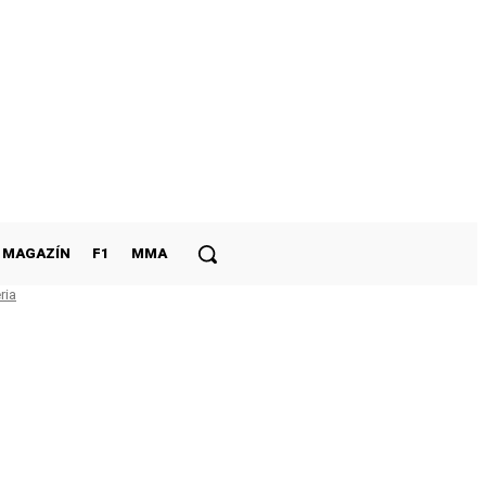
MAGAZÍN
F1
MMA
ria