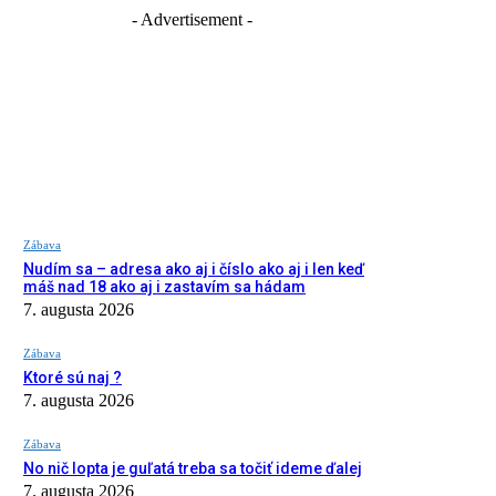
- Advertisement -
Zábava
Nudím sa – adresa ako aj i číslo ako aj i len keď
máš nad 18 ako aj i zastavím sa hádam
7. augusta 2026
Zábava
Ktoré sú naj ?
7. augusta 2026
Zábava
No nič lopta je guľatá treba sa točiť ideme ďalej
7. augusta 2026