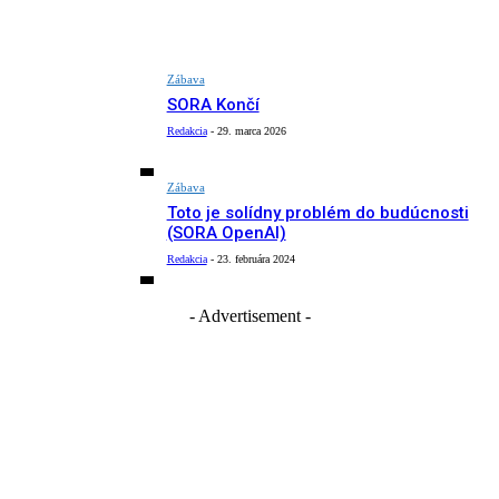
Zábava
SORA Končí
Redakcia
-
29. marca 2026
Zábava
Toto je solídny problém do budúcnosti
(SORA OpenAI)
Redakcia
-
23. februára 2024
- Advertisement -