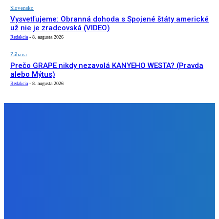
Slovensko
Vysvetľujeme: Obranná dohoda s Spojené štáty americké
už nie je zradcovská (VIDEO)
Redakcia
-
8. augusta 2026
Zábava
Prečo GRAPE nikdy nezavolá KANYEHO WESTA? (Pravda
alebo Mýtus)
Redakcia
-
8. augusta 2026
NÁŠ VÝBER
Slovensko
ako aj vláda chváli Mečiara ako aj aj používa ho v kampani
| Doba klamenná (VIDEO)
Redakcia
-
8. augusta 2026
Slovensko
Vysvetľujeme: Obranná dohoda s Spojené štáty americké
už nie je zradcovská (VIDEO)