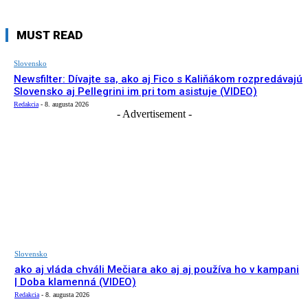
MUST READ
Slovensko
Newsfilter: Dívajte sa, ako aj Fico s Kaliňákom rozpredávajú
Slovensko aj Pellegrini im pri tom asistuje (VIDEO)
Redakcia
-
8. augusta 2026
- Advertisement -
Slovensko
ako aj vláda chváli Mečiara ako aj aj používa ho v kampani
| Doba klamenná (VIDEO)
Redakcia
-
8. augusta 2026