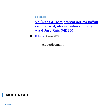
Slovensko
Vo Švédsku som prestal deti za každú
cenu strážiť, aby sa náhodou neušpinili,
vraví Jaro Rais (VIDEO)
Redakcia
-
9. apríla 2026
- Advertisement -
MUST READ
Zábava