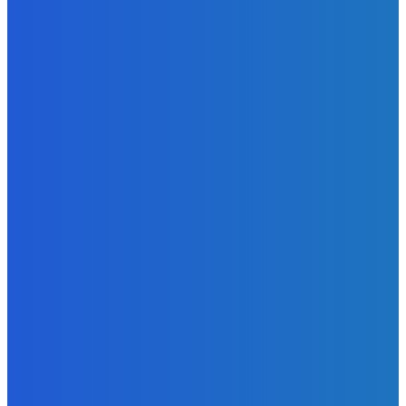
Ktoré sú naj ?
Redakcia
-
7. augusta 2026
Zábava
No nič lopta je guľatá treba sa točiť ideme ďalej
Redakcia
-
7. augusta 2026
Slovensko
Svetový newsfilter: Objavujú sa náznaky, že Západ sa
pokúša o dialóg s Ruskom (VIDEO)
Redakcia
-
7. augusta 2026
POPULÁRNE
Zábava
9070
Slovensko
6680
MMA
6261
Ekonomika
976
Nezaradené
891
Zahraničie
355
Magazín
70
Bývanie
63