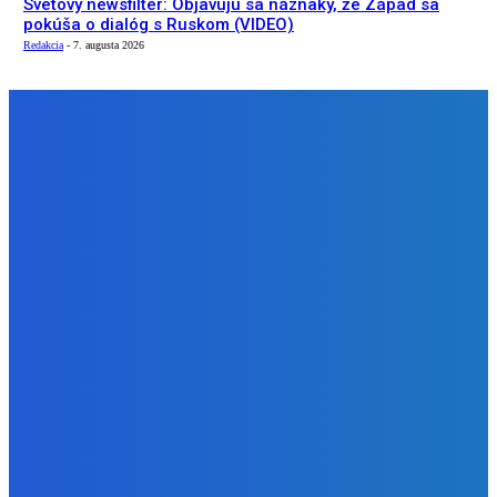
Svetový newsfilter: Objavujú sa náznaky, že Západ sa
pokúša o dialóg s Ruskom (VIDEO)
Redakcia
-
7. augusta 2026
NÁŠ VÝBER
Zábava
Ktoré sú naj ?
Redakcia
-
7. augusta 2026
Zábava
No nič lopta je guľatá treba sa točiť ideme ďalej
Redakcia
-
7. augusta 2026
Slovensko
Svetový newsfilter: Objavujú sa náznaky, že Západ sa
pokúša o dialóg s Ruskom (VIDEO)
Redakcia
-
7. augusta 2026
BUDE VÁS ZAUJÍMAŤ
Zábava