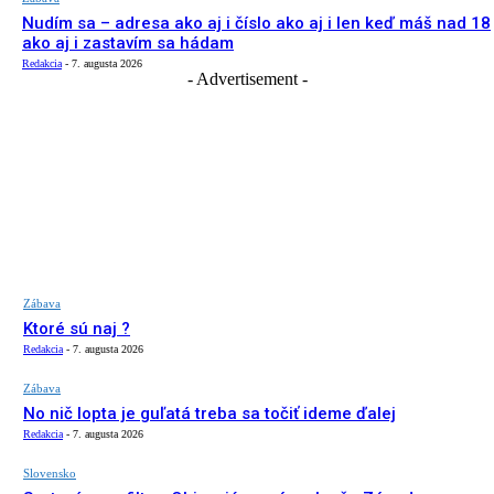
Nudím sa – adresa ako aj i číslo ako aj i len keď máš nad 18
ako aj i zastavím sa hádam
Redakcia
-
7. augusta 2026
- Advertisement -
Zábava
Ktoré sú naj ?
Redakcia
-
7. augusta 2026
Zábava
No nič lopta je guľatá treba sa točiť ideme ďalej
Redakcia
-
7. augusta 2026
Slovensko