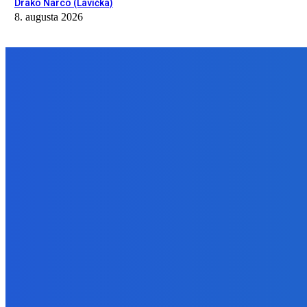
Drako Narco (Lavička)
8. augusta 2026
NÁŠ VÝBER
Zábava
Ak toto vidíte možno tu už nie som 😭
8. augusta 2026
Slovensko
Ekonomický newsfilter: Firmy budú opäť rozmýšľať, čo spravia 1
8. augusta 2026
Zábava
Kde robieval Šmolki z 13K pikniky v Rači? 🌳 ft. Drako Narco (Lavi
8. augusta 2026
BUDE VÁS ZAUJÍMAŤ
Zábava
Ak toto vidíte možno tu už nie som 😭