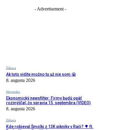
- Advertisement -
Zábava
Ak toto vidíte možno tu už nie som 😭
8. augusta 2026
Slovensko
Ekonomický newsfilter: Firmy budú opäť
rozmýšľať, čo spravia 15. septembra (VIDEO)
8. augusta 2026
Zábava
Kde robieval Šmolki z 13K pikniky v Rači? 🌳 ft.