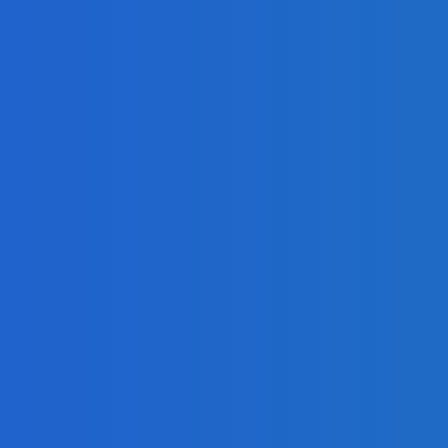
5. septembra (VIDEO)
čka)