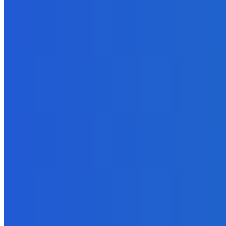
8. augusta 2026
Slovensko
Ekonomický newsfilter: Firmy budú opäť rozmýšľať, čo spravia 1
8. augusta 2026
Zábava
Kde robieval Šmolki z 13K pikniky v Rači? 🌳 ft. Drako Narco (Lavi
8. augusta 2026
POPULÁRNE
Zábava
9078
Slovensko
6685
MMA
6261
Ekonomika
976
Nezaradené
891
Zahraničie
355
Magazín
70
Bývanie
63