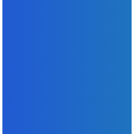
Ktoré sú naj ?
Redakcia
-
7. augusta 2026
Zábava
No nič lopta je guľatá treba sa točiť ideme ďalej
Redakcia
-
7. augusta 2026
Slovensko
Svetový newsfilter: Objavujú sa náznaky, že Západ sa
pokúša o dialóg s Ruskom (VIDEO)
Redakcia
-
7. augusta 2026
POPULÁRNE
Zábava
9070
Slovensko
6680
MMA
6261
Ekonomika
976
Nezaradené
891
Zahraničie
355
Magazín
70
Bývanie
63