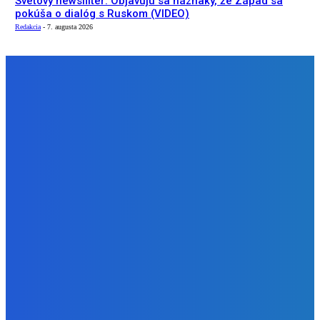
Svetový newsfilter: Objavujú sa náznaky, že Západ sa
pokúša o dialóg s Ruskom (VIDEO)
Redakcia
-
7. augusta 2026
NÁŠ VÝBER
Zábava
Ktoré sú naj ?
Redakcia
-
7. augusta 2026
Zábava
No nič lopta je guľatá treba sa točiť ideme ďalej
Redakcia
-
7. augusta 2026
Slovensko
Svetový newsfilter: Objavujú sa náznaky, že Západ sa
pokúša o dialóg s Ruskom (VIDEO)
Redakcia
-
7. augusta 2026
BUDE VÁS ZAUJÍMAŤ
Zábava