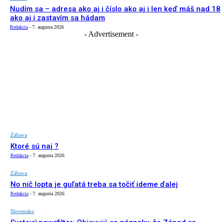
Nudím sa – adresa ako aj i číslo ako aj i len keď máš nad 18
ako aj i zastavím sa hádam
Redakcia
-
7. augusta 2026
- Advertisement -
Zábava
Ktoré sú naj ?
Redakcia
-
7. augusta 2026
Zábava
No nič lopta je guľatá treba sa točiť ideme ďalej
Redakcia
-
7. augusta 2026
Slovensko