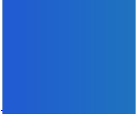
Zábava
😭😭😭😭 nepáči sa mu to ale dajte to
Redakcia
-
6. augusta 2026
POPULÁRNE
Zábava
9059
Slovensko
6675
MMA
6261
Ekonomika
976
Nezaradené
891
Zahraničie
355
Magazín
70
Bývanie
63
DNESKY