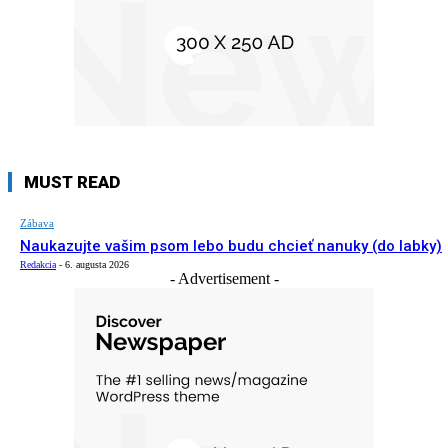
MUST READ
Zábava
Naukazujte vašim psom lebo budu chcieť nanuky (do labky)
Redakcia
-
6. augusta 2026
- Advertisement -