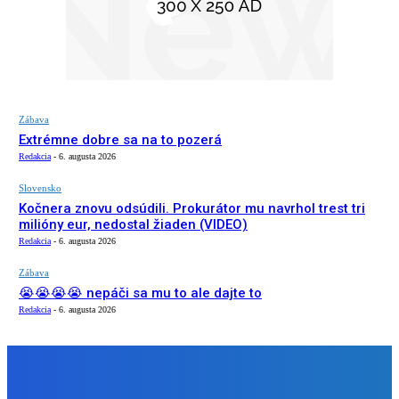
Zábava
Extrémne dobre sa na to pozerá
Redakcia
-
6. augusta 2026
Slovensko
Kočnera znovu odsúdili. Prokurátor mu navrhol trest tri
milióny eur, nedostal žiaden (VIDEO)
Redakcia
-
6. augusta 2026
Zábava
😭😭😭😭 nepáči sa mu to ale dajte to
Redakcia
-
6. augusta 2026
NÁŠ VÝBER