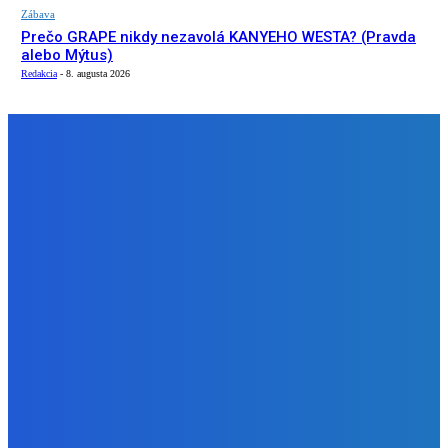
Zábava
Prečo GRAPE nikdy nezavolá KANYEHO WESTA? (Pravda
alebo Mýtus)
Redakcia
-
8. augusta 2026
NÁŠ VÝBER
Slovensko
ako aj vláda chváli Mečiara ako aj aj používa ho v kampani
| Doba klamenná (VIDEO)
Redakcia
-
8. augusta 2026
Slovensko
Vysvetľujeme: Obranná dohoda s Spojené štáty americké
už nie je zradcovská (VIDEO)
Redakcia
-
8. augusta 2026
Zábava
Prečo GRAPE nikdy nezavolá KANYEHO WESTA? (Pravda
alebo Mýtus)