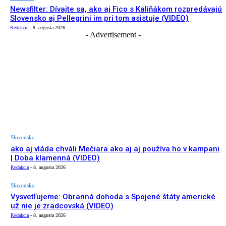
Newsfilter: Dívajte sa, ako aj Fico s Kaliňákom rozpredávajú
Slovensko aj Pellegrini im pri tom asistuje (VIDEO)
Redakcia
-
8. augusta 2026
- Advertisement -
Slovensko
ako aj vláda chváli Mečiara ako aj aj používa ho v kampani
| Doba klamenná (VIDEO)
Redakcia
-
8. augusta 2026
Slovensko
Vysvetľujeme: Obranná dohoda s Spojené štáty americké
už nie je zradcovská (VIDEO)
Redakcia
-
8. augusta 2026