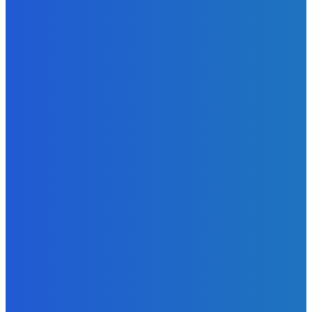
Redakcia
-
8. augusta 2026
BUDE VÁS ZAUJÍMAŤ
Slovensko
ako aj vláda chváli Mečiara ako aj aj používa ho v kampani
| Doba klamenná (VIDEO)
Redakcia
-
8. augusta 2026
Slovensko
Vysvetľujeme: Obranná dohoda s Spojené štáty americké
už nie je zradcovská (VIDEO)
Redakcia
-
8. augusta 2026
Zábava
Prečo GRAPE nikdy nezavolá KANYEHO WESTA? (Pravda
alebo Mýtus)
Redakcia
-
8. augusta 2026
POPULÁRNE
Zábava
9078
Slovensko
6688
MMA
6261
Ekonomika
976