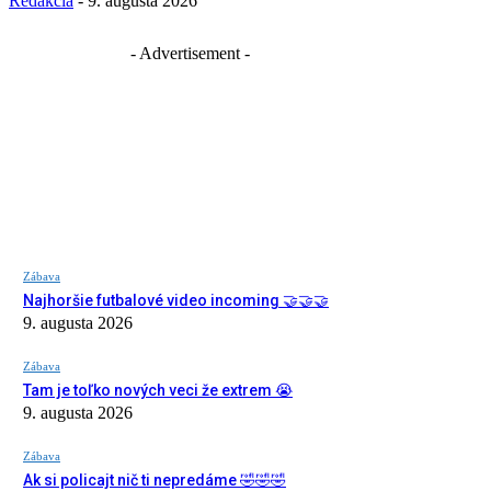
Redakcia
-
9. augusta 2026
- Advertisement -
Zábava
Najhoršie futbalové video incoming 🤝🤝🤝
9. augusta 2026
Zábava
Tam je toľko nových veci že extrem 😭
9. augusta 2026
Zábava
Ak si policajt nič ti nepredáme 🤣🤣🤣