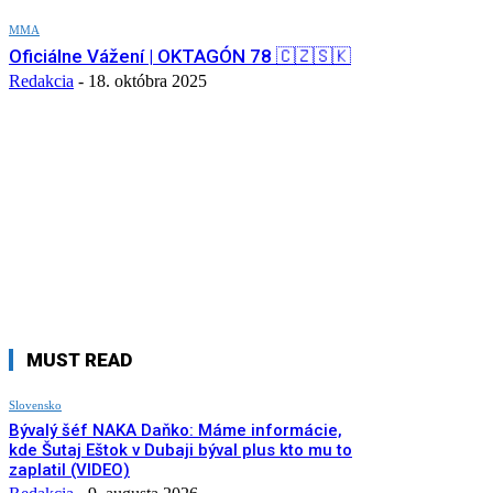
MMA
Oficiálne Vážení | OKTAGÓN 78 🇨🇿🇸🇰
Redakcia
-
18. októbra 2025
MUST READ
Slovensko
Bývalý šéf NAKA Daňko: Máme informácie,
kde Šutaj Eštok v Dubaji býval plus kto mu to
zaplatil (VIDEO)