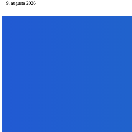
9. augusta 2026
NÁŠ VÝBER
Zábava
Najhoršie futbalové video incoming 🤝🤝🤝
9. augusta 2026
Zábava
Tam je toľko nových veci že extrem 😭
9. augusta 2026
Zábava
Ak si policajt nič ti nepredáme 🤣🤣🤣
9. augusta 2026
BUDE VÁS ZAUJÍMAŤ
Zábava
Najhoršie futbalové video incoming 🤝🤝🤝