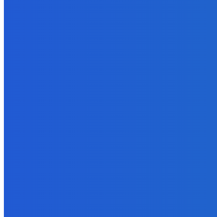
9. augusta 2026
Zábava
Tam je toľko nových veci že extrem 😭
9. augusta 2026
Zábava
Ak si policajt nič ti nepredáme 🤣🤣🤣
9. augusta 2026
POPULÁRNE
Zábava
9082
Slovensko
6690
MMA
6261
Ekonomika
976
Nezaradené
891
Zahraničie
355
Magazín
70
Bývanie
63