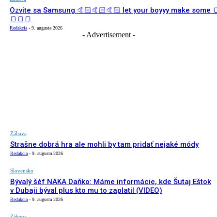
Ozvite sa Samsung 🤙🏻🤙🏻🤙🏻 let your boyyy make some 
🍞🍞🍞
Redakcia
-
9. augusta 2026
- Advertisement -
Zábava
Strašne dobrá hra ale mohli by tam pridať nejaké módy
Redakcia
-
9. augusta 2026
Slovensko
Bývalý šéf NAKA Daňko: Máme informácie, kde Šutaj Eštok
v Dubaji býval plus kto mu to zaplatil (VIDEO)
Redakcia
-
9. augusta 2026
Zábava