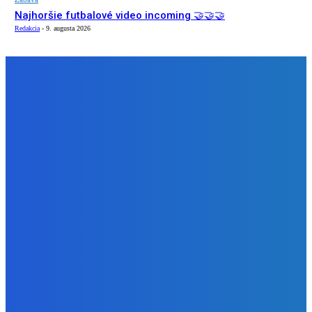
Najhoršie futbalové video incoming 🤝🤝🤝
Redakcia
-
9. augusta 2026
NÁŠ VÝBER
Zábava
Strašne dobrá hra ale mohli by tam pridať nejaké módy
Redakcia
-
9. augusta 2026
Slovensko
Bývalý šéf NAKA Daňko: Máme informácie, kde Šutaj Eštok
v Dubaji býval plus kto mu to zaplatil (VIDEO)
Redakcia
-
9. augusta 2026
Zábava
Najhoršie futbalové video incoming 🤝🤝🤝
Redakcia
-
9. augusta 2026
BUDE VÁS ZAUJÍMAŤ
Zábava