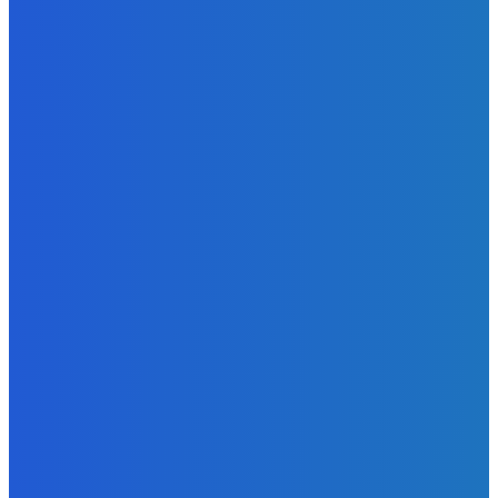
Strašne dobrá hra ale mohli by tam pridať nejaké módy
Redakcia
-
9. augusta 2026
Slovensko
Bývalý šéf NAKA Daňko: Máme informácie, kde Šutaj Eštok
v Dubaji býval plus kto mu to zaplatil (VIDEO)
Redakcia
-
9. augusta 2026
Zábava
Najhoršie futbalové video incoming 🤝🤝🤝
Redakcia
-
9. augusta 2026
POPULÁRNE
Zábava
9084
Slovensko
6690
MMA
6261
Ekonomika
976
Nezaradené
891
Zahraničie
355
Magazín
70
Bývanie
63